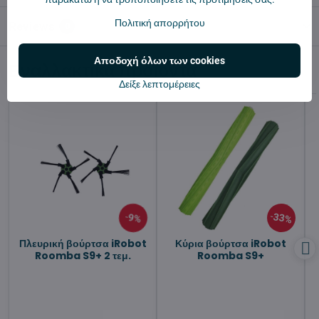
Πολιτική απορρήτου
Reviews
0
Αποδοχή όλων των cookies
Εναλλακτικά προϊόντα
Δείξε λεπτομέρειες
33%
9%
Πλευρική βούρτσα iRobot
Κύρια βούρτσα iRobot
Roomba S9+ 2 τεμ.
Roomba S9+