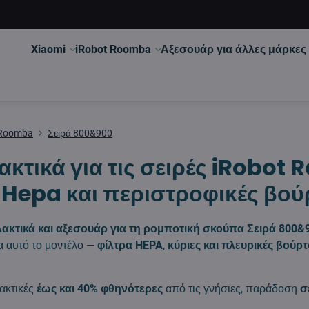
Xiaomi
iRobot Roomba
Αξεσουάρ για άλλες μάρκες
 Roomba
Σειρά 800&900
ακτικά για τις σειρές iRobot
 Hepa και περιστροφικές βού
ακτικά και αξεσουάρ για τη ρομποτική σκούπα Σειρά 800&
α αυτό το μοντέλο —
φίλτρα HEPA
,
κύριες και πλευρικές βούρ
ακτικές
έως και 40% φθηνότερες
από τις γνήσιες, παράδοση
σ