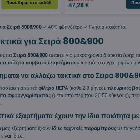
Προσθήκη στο καλάθι
Προ
47,28 €
για Σειρά 800&900
✓ 40% φθηνότερα ✓ Γνήσια ποιότητα.
κτικά για Σειρά 800&900
κούπα
Σειρά 800&900
απαιτεί για μακροχρόνια διάρκεια ζωής 
απαραίτητα συμβατά εξαρτήματα
για αυτό το συγκεκριμένο μο
τήματα να αλλάζω τακτικά στο Σειρά 800&9
ατάσταση απαιτεί:
φίλτρο HEPA
(κάθε 2-3 μήνες),
πλευρικές βο
τα σφουγγαρίσματος
(μετά από περίπου 30-50 κύκλους), πε
.
τικά εξαρτήματα έχουν την ίδια ποιότητα με
ά μας εξαρτήματα έχουν
ίδιες τεχνικές παραμέτρους
με τα γνήσ
είναι ίδιες.