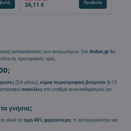
βολή
Προβολή
26,11 €
τακτική αντικατάσταση των αναλωσίμων. Στο
4robot.gr
θα
ντέλο σε προνομιακές τιμές.
00;
ύρτσες
(3-6 μήνες),
κύρια περιστροφική βούρτσα
(6-12
ριστασιακά
σακούλες
στο σταθμό αυτο-καθαρισμού (αν
 τα γνήσια;
ια, αλλά σε
τιμή 40% χαμηλότερη
. Η λειτουργικότητα και