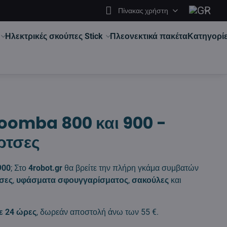
Πίνακας χρήστη
Ηλεκτρικές σκούπες Stick
Πλεονεκτικά πακέτα
Κατηγορί
 Roomba 800 και 900 -
ρτσες
900
; Στο
4robot.gr
θα βρείτε την πλήρη γκάμα συμβατών
τσες
,
υφάσματα σφουγγαρίσματος
,
σακούλες
και
ε 24 ώρες
, δωρεάν αποστολή άνω των 55 €.