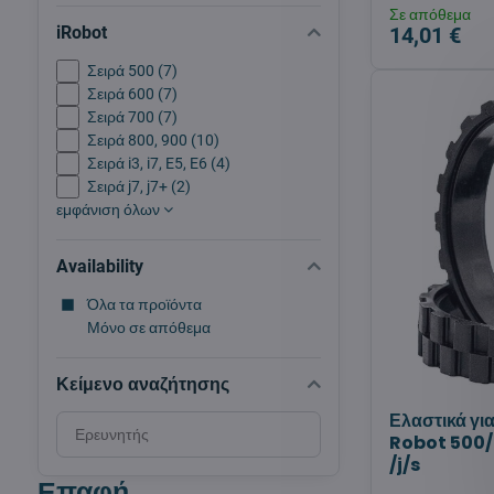
Σε απόθεμα
iRobot
14,01 €
Σειρά 500 (7)
Σειρά 600 (7)
Σειρά 700 (7)
Σειρά 800, 900 (10)
Σειρά i3, i7, E5, E6 (4)
Σειρά j7, j7+ (2)
εμφάνιση όλων
Availability
Όλα τα προϊόντα
Μόνο σε απόθεμα
Κείμενο αναζήτησης
Ελαστικά γ
Search
Robot 500/
filter
/j/s
results
Επαφή