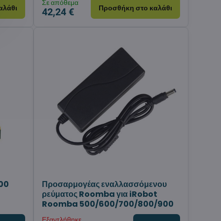
Σε απόθεμα
αλάθι
Προσθήκη στο καλάθι
42,24 €
00
Προσαρμογέας εναλλασσόμενου
h
ρεύματος Roomba για iRobot
Roomba 500/600/700/800/900
Εξαντλήθηκε