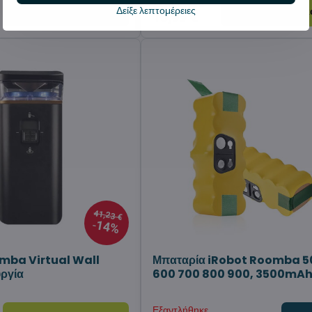
Σε απόθεμα
Δείξε λεπτομέρειες
Προσθήκη στο καλάθι
Προσθήκη στο κ
10,99 €
41,23 €
14%
mba Virtual Wall
Μπαταρία iRobot Roomba 5
υργία
600 700 800 900, 3500mA
Εξαντλήθηκε