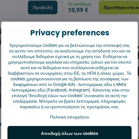
Σε απόθεμα
Προβολή
Προσθήκη στο κ
10,99 €
Privacy preferences
Χρησιμοποιούμε cookies για να βελτιώσουμε την επίσκεψή σας
σε αυτόν τον ιστότοπο, να αναλύσουμε την απόδοσή του και να
συλλέξουμε δεδομένα σχετικά με τη χρήση του. Ενδέχεται να
χρησιμοποιήσουμε εργαλεία και υπηρεσίες τρίτων για τον σκοπό
αυτό και τα δεδομένα που συλλέγονται ενδέχεται να
διαβιβαστούν σε συνεργάτες στην ΕΕ, τις ΗΠΑ ή άλλες χώρες. Τα
cookies χρησιμοποιούνται για τη βελτίωση της συνάφειας των
διαφημίσεων από το Google Ads -
λεπτομέρειες εδώ
ή Meta
-
λεπτομέρειες εδώ
(Facebook, Instagram). Κάνοντας κλικ στην
επιλογή "Αποδοχή όλων των cookies" συναινείτε σε αυτή την
επεξεργασία. Μπορείτε να βρείτε λεπτομερείς πληροφορίες
παρακάτω ή να τροποποιήσετε τις προτιμήσεις σας.
Πολιτική απορρήτου
ια iRobot Roomba
iRobot Roomba 800/900 Φί
600/700/800/i series
Hepa 2 τεμ.
Αποδοχή όλων των cookies