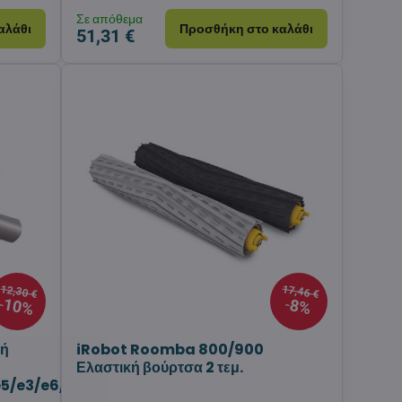
Σε απόθεμα
αλάθι
Προσθήκη στο καλάθι
51,31 €
12,30 €
17,46 €
10%
8%
κή
iRobot Roomba 800/900
Ελαστική βούρτσα 2 τεμ.
5/e3/e6/j7