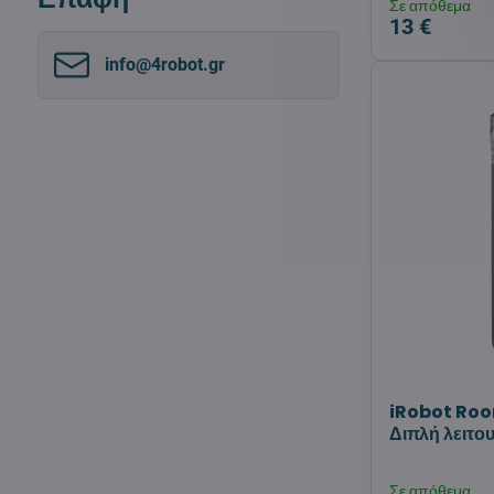
Σε απόθεμα
by
13 €
fulltext
info​@4robot​.gr
iRobot Roo
Διπλή λειτο
Σε απόθεμα