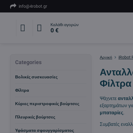
info@4robot.gr
Καλάθι αγορών
0 €
Αρχική
iRobot
Categories
Ανταλλ
Βολικές συσκευασίες
Φίλτρα
Φίλτρα
Ψάχνετε
ανταλλ
Κύριες περιστροφικές βούρτσες
εξαρτημάτων γι
μπαταρίες
.
Πλευρικές βούρτσες
Συμβατές εναλλ
Υφάσματα σφουγγαρίσματος