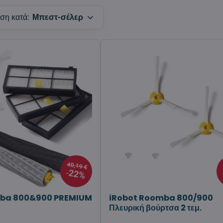
ση κατά:
Μπεστ-σέλερ
40,19 €
22%
mba 800&900 PREMIUM
iRobot Roomba 800/900
Πλευρική βούρτσα 2 τεμ.