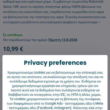
καθαρότερο και υγιέστερο χώρο. Συμβατό με τα μοντέλα Roborock
Saros 10R, αυτό το υψηλής ποιότητας φίλτρο HEPA βελτιώνει την
απόδοση του σκουπιδιού σας, παγιδεύοντας σωματίδια στον αέρα
και βελτιώνοντας την ποιότητα του αέρα. Εύκολη αντικατάσταση και
συντήρηση για βέλτιστα αποτελέσματα
Διαβάστε περισσότερα
Σε απόθεμα
Θα παραδώσουμε την ημέρα:
Πέμπτη
13.8.2026
10,99 €
Privacy preferences
Προσθήκη στο καλάθι
Χρησιμοποιούμε cookies για να βελτιώσουμε την επίσκεψή σας
σε αυτόν τον ιστότοπο, να αναλύσουμε την απόδοσή του και να
συλλέξουμε δεδομένα σχετικά με τη χρήση του. Ενδέχεται να
Σκύλος φύλακας
Shippings
χρησιμοποιήσουμε εργαλεία και υπηρεσίες τρίτων για τον
σκοπό αυτό και τα δεδομένα που συλλέγονται ενδέχεται να
Κατασκευαστής:
4Robot
διαβιβαστούν σε συνεργάτες στην ΕΕ, τις ΗΠΑ ή άλλες χώρες.
Τα cookies χρησιμοποιούνται για τη βελτίωση της συνάφειας
των διαφημίσεων από το Google Ads -
λεπτομέρειες εδώ
ή Meta
✅ Έτοιμο για άμεση αποστολή
-
λεπτομέρειες εδώ
(Facebook, Instagram). Κάνοντας κλικ στην
✅ ΔΩΡΕΑΝ αποστολή πάνω από 55 €