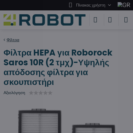
Πίνακας χρήστη
Φίλτρα
Φίλτρα HEPA για Roborock
Saros 10R (2 τμχ)-Υψηλής
απόδοσης φίλτρα για
σκουπιστήρι
Αξιολόγηση