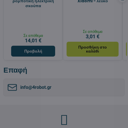
ρομποτική ηλεκτρική
Xiaomi - λευκό
σκούπα
Σε απόθεμα
Σε απόθεμα
3,01 €
14,01 €
Προσθήκη στο
Προβολή
καλάθι
Επαφή
info​@4robot​.gr