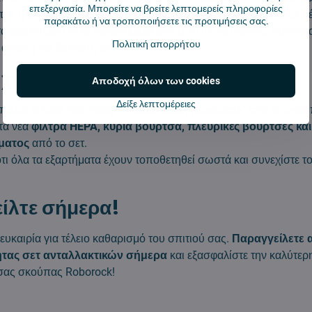
επεξεργασία. Μπορείτε να βρείτε λεπτομερείς πληροφορίες
της ηλεκτρικής σας σκούπας και εξασφαλίζει ότι λειτουργεί με μ
παρακάτω ή να τροποποιήσετε τις προτιμήσεις σας.
α εξαρτήματα είναι κατασκευασμένα από υλικά υψηλής ποιότητα
Πολιτική απορρήτου
 αντοχή και βέλτιστη απόδοση.
 χρήσης:
Αποδοχή όλων των cookies
Δείξε λεπτομέρειες
 παλιά φίλτρα, βούρτσες ή πανιά σφουγγαρίσματος από τη σκο
τα νέα
φίλτρα HEPA, κύρια βούρτσα, πλευρικές βούρτσες και
ματος
από το σετ.
τι όλα τα εξαρτήματα έχουν τοποθετηθεί σωστά και συνεχίστε τ
ίλτε σήμερα!
ευκαιρία για τέλειο καθαρισμό του σπιτιού σας.
Παραγγείλετε 
τας σετ ανταλλακτικών σήμερα
και εξασφαλίστε την καλύτε
 σας σκούπας Roborock!