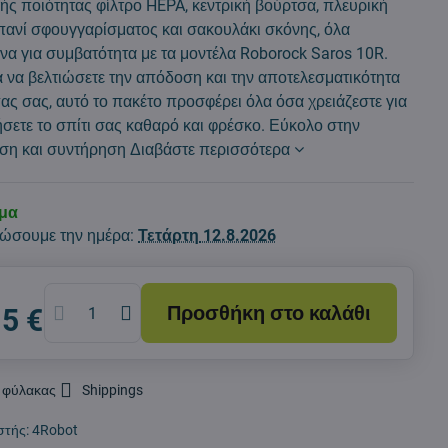
ής ποιότητας φίλτρο HEPA, κεντρική βούρτσα, πλευρική
πανί σφουγγαρίσματος και σακουλάκι σκόνης, όλα
να για συμβατότητα με τα μοντέλα Roborock Saros 10R.
ια να βελτιώσετε την απόδοση και την αποτελεσματικότητα
ας σας, αυτό το πακέτο προσφέρει όλα όσα χρειάζεστε για
ήσετε το σπίτι σας καθαρό και φρέσκο. Εύκολο στην
αση και συντήρηση
Διαβάστε περισσότερα
εμα
ώσουμε την ημέρα:
Τετάρτη
12.8.2026
Προσθήκη στο καλάθι
15 €
 φύλακας
Shippings
στής:
4Robot