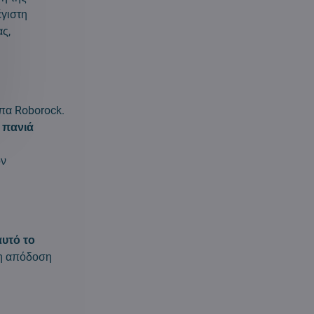
έγιστη
ς,
ύπα Roborock.
 πανιά
ον
αυτό το
ρη απόδοση