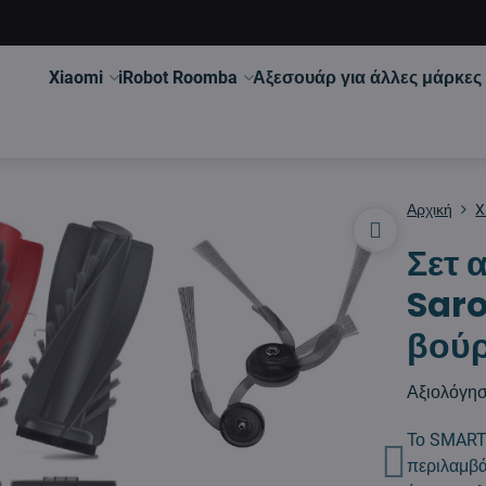
Xiaomi
iRobot Roomba
Αξεσουάρ για άλλες μάρκες
Αρχική
X
Σετ 
Saro
βούρ
Αξιολόγη
Το SMART
περιλαμβά