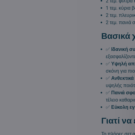
2 τεμ. φίλτρα
1 τεμ. κύρια 
2 τεμ. πλευρι
2 τεμ. πανιά
Βασικά 
✅
Ιδανική σ
εξασφαλίζοντ
✅
Υψηλή απ
σκόνη για πι
✅
Ανθεκτικά 
υψηλής ποιότ
✅
Πανιά σφ
τέλειο καθαρ
✅
Εύκολη ε
Γιατί να
Το πλήρες σετ 