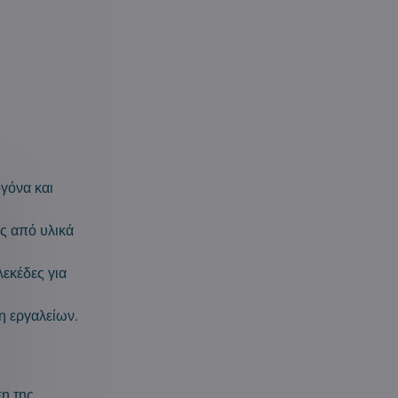
γόνα και
ες από υλικά
εκέδες για
η εργαλείων.
η της