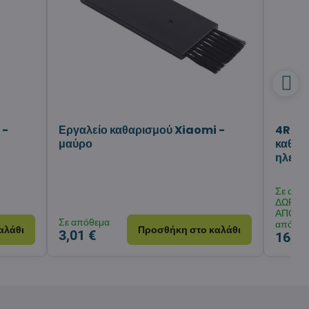
 -
Εργαλείο καθαρισμού Xiaomi -
4Robo
μαύρο
καθαρ
ηλεκτ
Σε από
ΔΩΡΕΑ
ΑΠΟΣ
Σε απόθεμα
από 55
αλάθι
Προσθήκη στο καλάθι
3,01 €
16,03