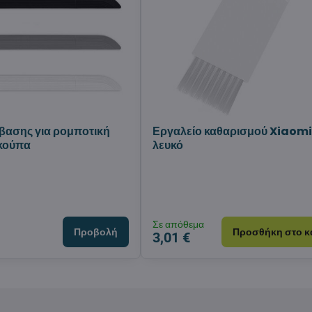
βασης για ρομποτική
Εργαλείο καθαρισμού Xiaomi
σκούπα
λευκό
Σε απόθεμα
Προβολή
Προσθήκη στο κ
3,01 €