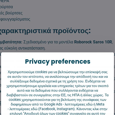
 HEPA
βούρτσα
κές βούρτσες
 σφουγγαρίσματος
χαρακτηριστικά προϊόντος:
υμβατότητα:
Σχεδιασμένο για τα μοντέλα
Roborock Saros 10R
,
ας εύκολη αντικατάσταση.
όδοση:
Τα φίλτρα HEPA συγκρατούν λεπτά σωματίδια, αλλεργιο
Privacy preferences
ο καθαρό αέρα.
υλικά:
Η κύρια και οι πλευρικές βούρτσες είναι κατασκευασμέν
Χρησιμοποιούμε cookies για να βελτιώσουμε την επίσκεψή σας
ητας για μεγαλύτερη αντοχή.
σε αυτόν τον ιστότοπο, να αναλύσουμε την απόδοσή του και να
ουγγαρίσματος:
Αφαιρούν αποτελεσματικά τη βρωμιά και τους λ
συλλέξουμε δεδομένα σχετικά με τη χρήση του. Ενδέχεται να
ισμό δαπέδων.
χρησιμοποιήσουμε εργαλεία και υπηρεσίες τρίτων για τον σκοπό
αυτό και τα δεδομένα που συλλέγονται ενδέχεται να
γκατάσταση:
Γρήγορη και απλή αντικατάσταση χωρίς την ανάγκ
διαβιβαστούν σε συνεργάτες στην ΕΕ, τις ΗΠΑ ή άλλες χώρες. Τα
cookies χρησιμοποιούνται για τη βελτίωση της συνάφειας των
 επιλέξετε αυτό το σετ;
διαφημίσεων από το Google Ads -
λεπτομέρειες εδώ
ή Meta
-
λεπτομέρειες εδώ
(Facebook, Instagram). Κάνοντας κλικ στην
επιλογή "Αποδοχή όλων των cookies" συναινείτε σε αυτή την
ανταλλακτικών για Roborock Saros 10R συμβάλλει στην παράτασ