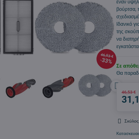
έναν υψηλ
βούρτσα, 
σχεδιασμέ
Ιδανικό γ
της σκούπ
να διατηρ
εγκατάστ
46,53 €
33%
Σε απόθ
Θα παραδ
46,53 €
31,
Σκύλος
Κατασκευα