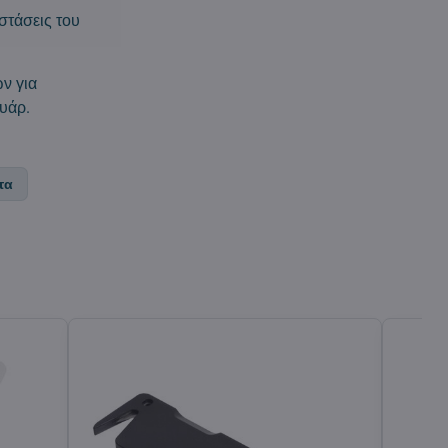
στάσεις του
ν για
υάρ.
τα