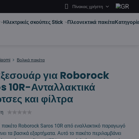
Πίνακας χρήστη
Ηλεκτρικές σκούπες Stick
Πλεονεκτικά πακέτα
Κατηγορί
iaomi
Βολικά πακέτα
αξεσουάρ για Roborock
s 10R-Ανταλλακτικά
τσες και φίλτρα
ση
 πακέτο Roborock Saros 10R από εναλλακτικό παραγωγό
νει τα βασικά εξαρτήματα. Αυτό το πακέτο περιλαμβάνει