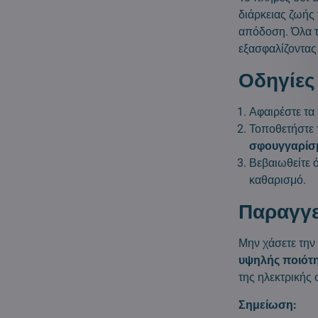
διάρκειας ζωής 
απόδοση. Όλα τ
εξασφαλίζοντας
Οδηγίες
Αφαιρέστε τα
Τοποθετήστε 
σφουγγαρίσ
Βεβαιωθείτε ό
καθαρισμό.
Παραγγε
Μην χάσετε την 
υψηλής ποιότη
της ηλεκτρικής
Σημείωση: