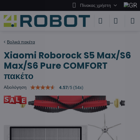
Πίνακας χρήστη
Βολικά πακέτα
Xiaomi Roborock S5 Max/S6
Max/S6 Pure COMFORT
πακέτο
Αξιολόγηση
4.57
/
5
(
54
x)