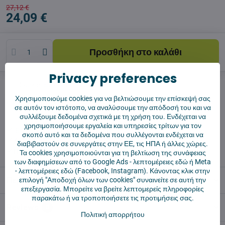
27,12 €
24,09 €
Προσθήκη στο καλάθι
Privacy preferences
Σκύλος φύλακας
Shippings
Χρησιμοποιούμε cookies για να βελτιώσουμε την επίσκεψή σας
Κατασκευαστής:
Vysajto.sk
σε αυτόν τον ιστότοπο, να αναλύσουμε την απόδοσή του και να
συλλέξουμε δεδομένα σχετικά με τη χρήση του. Ενδέχεται να
χρησιμοποιήσουμε εργαλεία και υπηρεσίες τρίτων για τον
✅ Έτοιμο για άμεση αποστολή
σκοπό αυτό και τα δεδομένα που συλλέγονται ενδέχεται να
✅ ΔΩΡΕΑΝ αποστολή πάνω από 55 €
διαβιβαστούν σε συνεργάτες στην ΕΕ, τις ΗΠΑ ή άλλες χώρες.
✅ Πολιτική επιστροφής 14 ημερών
Τα cookies χρησιμοποιούνται για τη βελτίωση της συνάφειας
των διαφημίσεων από το Google Ads -
λεπτομέρειες εδώ
ή Meta
-
λεπτομέρειες εδώ
(Facebook, Instagram). Κάνοντας κλικ στην
Περιγραφή
επιλογή "Αποδοχή όλων των cookies" συναινείτε σε αυτή την
επεξεργασία. Μπορείτε να βρείτε λεπτομερείς πληροφορίες
παρακάτω ή να τροποποιήσετε τις προτιμήσεις σας.
Reviews
0
Πολιτική απορρήτου