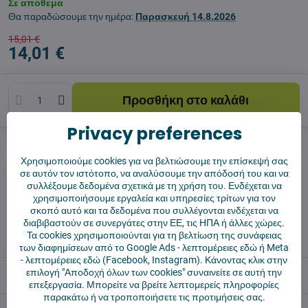
Σε απόθεμα
Θα παραδώσουμε την ημέρα:
Παρασκευή
14.8.2026
15,01 €
14,01 €
Προσθήκη στο καλάθι
Privacy preferences
Σκύλος φύλακας
Shippings
Χρησιμοποιούμε cookies για να βελτιώσουμε την επίσκεψή σας
Κατασκευαστής:
Vysajto.sk
σε αυτόν τον ιστότοπο, να αναλύσουμε την απόδοσή του και να
συλλέξουμε δεδομένα σχετικά με τη χρήση του. Ενδέχεται να
χρησιμοποιήσουμε εργαλεία και υπηρεσίες τρίτων για τον
✅ Έτοιμο για άμεση αποστολή
σκοπό αυτό και τα δεδομένα που συλλέγονται ενδέχεται να
✅ ΔΩΡΕΑΝ αποστολή πάνω από 55 €
διαβιβαστούν σε συνεργάτες στην ΕΕ, τις ΗΠΑ ή άλλες χώρες.
Τα cookies χρησιμοποιούνται για τη βελτίωση της συνάφειας
✅ Πολιτική επιστροφής 14 ημερών
των διαφημίσεων από το Google Ads -
λεπτομέρειες εδώ
ή Meta
-
λεπτομέρειες εδώ
(Facebook, Instagram). Κάνοντας κλικ στην
επιλογή "Αποδοχή όλων των cookies" συναινείτε σε αυτή την
Περιγραφή
επεξεργασία. Μπορείτε να βρείτε λεπτομερείς πληροφορίες
παρακάτω ή να τροποποιήσετε τις προτιμήσεις σας.