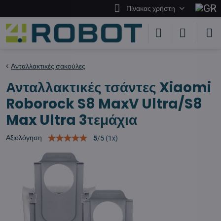
Πίνακας χρήστη
Ανταλλακτικές σακούλες
Ανταλλακτικές τσάντες Xiaomi
Roborock S8 MaxV Ultra/S8
Max Ultra 3τεμάχια
Αξιολόγηση
5
/
5
(
1
x)