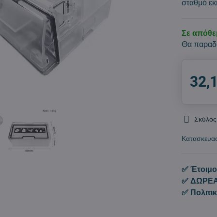
σταθμό ε
Σε απόθ
Θα παραδ
32,
Σκύλος
Κατασκευα
✅ Έτοιμο
✅ ΔΩΡΕΑ
✅ Πολιτι