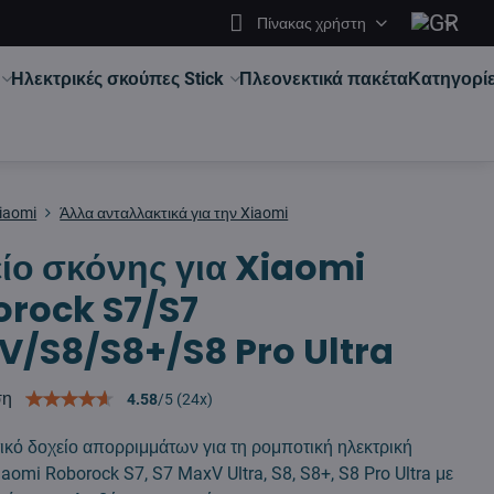
Πίνακας χρήστη
Ηλεκτρικές σκούπες Stick
Πλεονεκτικά πακέτα
Κατηγορί
iaomi
Άλλα ανταλλακτικά για την Xiaomi
ίο σκόνης για Xiaomi
rock S7/S7
/S8/S8+/S8 Pro Ultra
ση
4.58
/
5
(
24
x)
ικό δοχείο απορριμμάτων για τη ρομποτική ηλεκτρική
aomi Roborock S7, S7 MaxV Ultra, S8, S8+, S8 Pro Ultra με