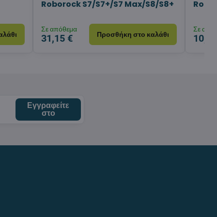
α
Roborock S7/S7+/S7 Max/S8/S8+
Robor
Σε απόθεμα
Σε από
αλάθι
Προσθήκη στο καλάθι
31,15 €
10,99
Εγγραφείτε
στο