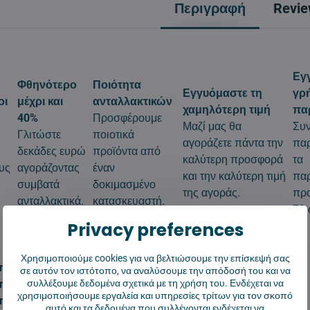
Περιγραφή
Revi
Εγ
Φθηνότερο
Ποιότητα
Εγγυόμαστε τη
γρ
οι
μέχρι και
ανταλλακτικών
χαμηλότερη τιμή
πα
40%
Προσφέρουμε
Μαζί μας θα
Συ
Γλιτώστε
ποιοτικά
αγοράζετε πάντα την
πα
δεκάδες ευρώ
προϊόντα από
καλύτερη προσφορά
τα
υς
αγοράζοντας
έναν
και την καλύτερη τιμή
πα
συμβατά
δοκιμασμένο
της αγοράς.
προ
ανταλλακτικά.
κατασκευαστή.
72 
Privacy preferences
Χρησιμοποιούμε cookies για να βελτιώσουμε την επίσκεψή σας
rock S7
σε αυτόν τον ιστότοπο, να αναλύσουμε την απόδοσή του και να
rock S7 MaxV Ultra
συλλέξουμε δεδομένα σχετικά με τη χρήση του. Ενδέχεται να
χρησιμοποιήσουμε εργαλεία και υπηρεσίες τρίτων για τον σκοπό
rock S8
αυτό και τα δεδομένα που συλλέγονται ενδέχεται να