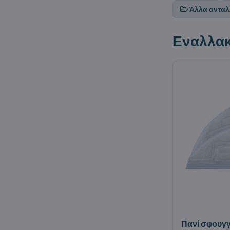
Άλλα ανταλλ
Εναλλακ
Πανί σφουγγ