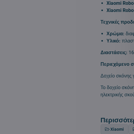
Xiaomi Robo
Xiaomi Robor
Τεχνικές προδ
Χρώμα:
δια
Υλικό:
πλαστ
Διαστάσεις:
16
Περιεχόμενο 
Δοχείο σκόνης
Το δοχείο σκόν
ηλεκτρικής σκο
Περισσότε
Xiaomi