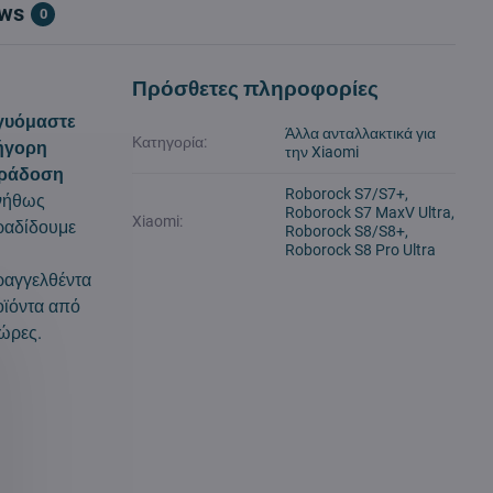
ews
0
Πρόσθετες πληροφορίες
γυόμαστε
Άλλα ανταλλακτικά για
Κατηγορία:
ήγορη
την Xiaomi
ράδοση
Roborock S7/S7+,
νήθως
Roborock S7 MaxV Ultra,
Xiaomi:
ραδίδουμε
Roborock S8/S8+,
Roborock S8 Pro Ultra
ραγγελθέντα
ϊόντα από
ώρες.