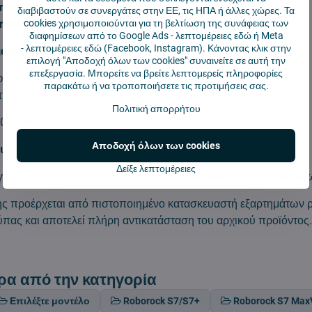
rock S8+
διαβιβαστούν σε συνεργάτες στην ΕΕ, τις ΗΠΑ ή άλλες χώρες. Τα
ock S8 Pro Ultra
cookies χρησιμοποιούνται για τη βελτίωση της συνάφειας των
διαφημίσεων από το Google Ads -
λεπτομέρειες εδώ
ή Meta
-
λεπτομέρειες εδώ
(Facebook, Instagram). Κάνοντας κλικ στην
ιαγραφές:
επιλογή "Αποδοχή όλων των cookies" συναινείτε σε αυτή την
επεξεργασία. Μπορείτε να βρείτε λεπτομερείς πληροφορίες
φανές
παρακάτω ή να τροποποιήσετε τις προτιμήσεις σας.
ικό
Πολιτική απορρήτου
0*92*53 mm
Αποδοχή όλων των cookies
συσκευασίας:
1 τεμ
Δείξε λεπτομέρειες
 για Xiaomi Roborock S7/S7 MaxV/S8/S8/S8+ με σταθμό εκκέ
ης προέρχεται από πιστοποιημένο κατασκευαστή εξαρτημάτων 
ύπας και αποτελεί πλήρη αντικατάσταση του αρχικού προϊόντος
ρα από την κατηγορία
Επιλέξτε μοντέλο
Roborock S7/S7+
Roborock S7 MaxV