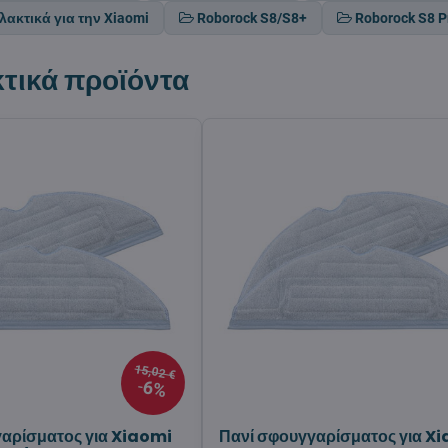
ακτικά για την Xiaomi
Roborock S8/S8+
Roborock S8 Pr
τικά προϊόντα
15,02 €
6%
αρίσματος για Xiaomi
Πανί σφουγγαρίσματος για X