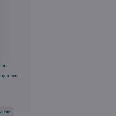
νωσης
ρομποτικής
.
 Ultra