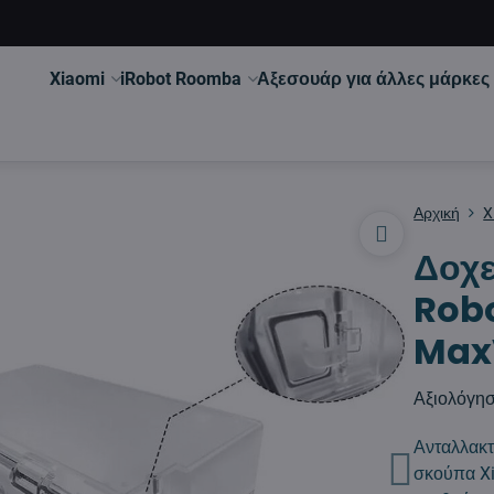
Xiaomi
iRobot Roomba
Αξεσουάρ για άλλες μάρκες
Αρχική
X
Δοχε
Robo
MaxV
Αξιολόγη
Ανταλλακτ
σκούπα Xi