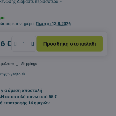
κκένωσης
Διαβάστε περισσότερα
εμα
ώσουμε την ημέρα:
Πέμπτη
13.8.2026
16 €
Προσθήκη στο καλάθι
 φύλακας
Shippings
στής:
Vysajto.sk
 για άμεση αποστολή
Ν αποστολή πάνω από 55 €
κή επιστροφής 14 ημερών