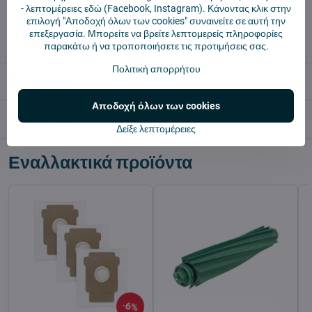
-
λεπτομέρειες εδώ
(Facebook, Instagram). Κάνοντας κλικ στην
✅ Έτοιμο για άμεση αποστολή
επιλογή "Αποδοχή όλων των cookies" συναινείτε σε αυτή την
✅ ΔΩΡΕΑΝ αποστολή πάνω από 55 €
επεξεργασία. Μπορείτε να βρείτε λεπτομερείς πληροφορίες
✅ Πολιτική επιστροφής 14 ημερών
παρακάτω ή να τροποποιήσετε τις προτιμήσεις σας.
Πολιτική απορρήτου
Περιγραφή
Αποδοχή όλων των cookies
Reviews
0
Δείξε λεπτομέρειες
Εναλλακτικά προϊόντα
6%