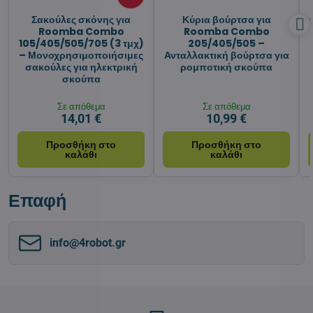
Σακούλες σκόνης για
Κύρια βούρτσα για
Roomba Combo
Roomba Combo
105/405/505/705 (3 τμχ)
205/405/505 –
– Μονοχρησιμοποιήσιμες
Ανταλλακτική βούρτσα για
σακούλες για ηλεκτρική
ρομποτική σκούπα
σκούπα
Σε απόθεμα
Σε απόθεμα
14,01 €
10,99 €
Προσθήκη στο
Προσθήκη στο
καλάθι
καλάθι
Επαφή
info​@4robot​.gr