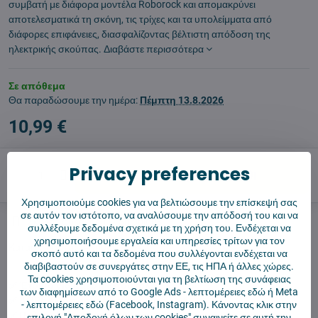
συμβατή με διάφορα μοντέλα Roborock και απομακρύνει
αποτελεσματικά τη σκόνη, τις τρίχες και τα υπολείμματα από
διάφορες επιφάνειες, διασφαλίζοντας βέλτιστη απόδοση της
ηλεκτρικής σκούπας.
Διαβάστε περισσότερα
Σε απόθεμα
Θα παραδώσουμε την ημέρα:
Πέμπτη
13.8.2026
10,99 €
Privacy preferences
Προσθήκη στο καλάθι
Χρησιμοποιούμε cookies για να βελτιώσουμε την επίσκεψή σας
σε αυτόν τον ιστότοπο, να αναλύσουμε την απόδοσή του και να
Σκύλος φύλακας
Shippings
συλλέξουμε δεδομένα σχετικά με τη χρήση του. Ενδέχεται να
χρησιμοποιήσουμε εργαλεία και υπηρεσίες τρίτων για τον
Κατασκευαστής:
4Robot
σκοπό αυτό και τα δεδομένα που συλλέγονται ενδέχεται να
διαβιβαστούν σε συνεργάτες στην ΕΕ, τις ΗΠΑ ή άλλες χώρες.
Τα cookies χρησιμοποιούνται για τη βελτίωση της συνάφειας
✅ Έτοιμο για άμεση αποστολή
των διαφημίσεων από το Google Ads -
λεπτομέρειες εδώ
ή Meta
✅ ΔΩΡΕΑΝ αποστολή πάνω από 55 €
-
λεπτομέρειες εδώ
(Facebook, Instagram). Κάνοντας κλικ στην
✅ Πολιτική επιστροφής 14 ημερών
επιλογή "Αποδοχή όλων των cookies" συναινείτε σε αυτή την