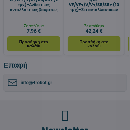
τμχ)-Ανθεκτικές
VF/VF+/V/V+/S5/S5+ (10
ανταλλακτικές βούρτσες
τμχ)-Σετ ανταλλακτικών
Σε απόθεμα
Σε απόθεμα
7,96 €
42,24 €
Προσθήκη στο
Προσθήκη στο
καλάθι
καλάθι
Επαφή
info​@4robot​.gr