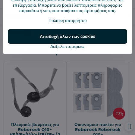
επεξεργασία. Μπορείτε να βρείτε λεπτομερείς πληροφορίες
παρακάτω ή να τροποποιήσετε τις προτιμήσεις σας.
Περιγραφή
Πολιτική απορρήτου
Reviews
0
Αποδοχή όλων των cookies
Δείξε λεπτομέρειες
Εναλλακτικά προϊόντα
17%
Πλευρικές βούρτσες για
Οικονομικό πακέτο για
Roborock Q10-
Roborock Roborock
VF/VF+/V/V+/S5/S5+ (2
Q10-