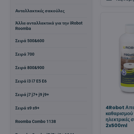
Ανταλλακτικές σακούλες
Άλλα ανταλλακτικά για την iRobot
Roomba
Σειρά 500&600
Σειρά 700
Σειρά 800&900
Σειρά i3 i7 E5 E6
Σειρά j7 j7+ j9 j9+
4Robot Απο
Σειρά s9 s9+
καθαρισμού 
ηλεκτρικές 
Roomba Combo 1138
2x500ml