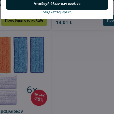
Αποδοχή όλων των cookies
σφουγγάρισμα 20 ml –
ηλεκτρική σκούπα
Δείξε λεπτομέρειες
Σε απόθεμα
Προσθήκη στο καλάθι
Προ
14,01 €
20,06 €
20%
τ μαξιλαριών