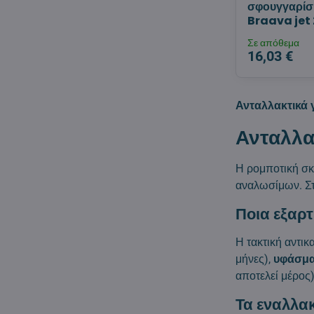
σφουγγαρίσ
Braava jet 
Σε απόθεμα
16,03 €
Ανταλλακτικά γ
Ανταλλα
Η ρομποτική σ
αναλωσίμων. Σ
Ποια εξαρ
Η τακτική αντικ
μήνες),
υφάσμα
αποτελεί μέρος)
Τα εναλλακ