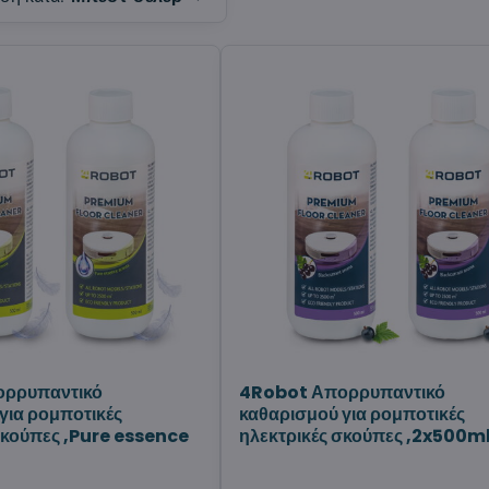
ρρυπαντικό
4Robot Απορρυπαντικό
για ρομποτικές
καθαρισμού για ρομποτικές
σκούπες ,Pure essence
ηλεκτρικές σκούπες ,2x500m