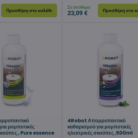
Σε απόθεμα
Προσθήκη στο καλάθι
Προσθήκη στο κ
23,09 €
ρρυπαντικό
4Robot Απορρυπαντικό
για ρομποτικές
καθαρισμού για ρομποτικές
σκούπες , Pure essence
ηλεκτρικές σκούπες ,500ml