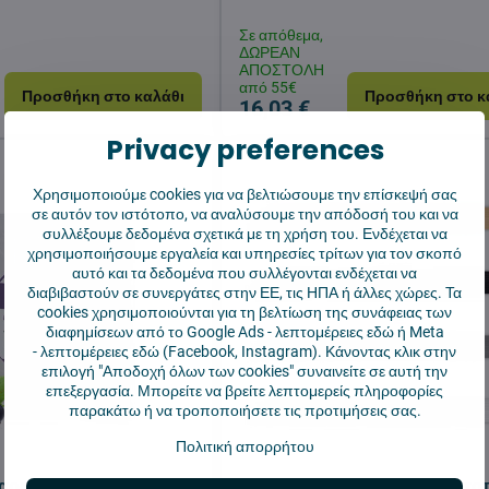
Σε απόθεμα,
ΔΩΡΕΑΝ
ΑΠΟΣΤΟΛΗ
από 55€
Προσθήκη στο καλάθι
Προσθήκη στο κ
16,03 €
Privacy preferences
Χρησιμοποιούμε cookies για να βελτιώσουμε την επίσκεψή σας
σε αυτόν τον ιστότοπο, να αναλύσουμε την απόδοσή του και να
συλλέξουμε δεδομένα σχετικά με τη χρήση του. Ενδέχεται να
χρησιμοποιήσουμε εργαλεία και υπηρεσίες τρίτων για τον σκοπό
αυτό και τα δεδομένα που συλλέγονται ενδέχεται να
διαβιβαστούν σε συνεργάτες στην ΕΕ, τις ΗΠΑ ή άλλες χώρες. Τα
cookies χρησιμοποιούνται για τη βελτίωση της συνάφειας των
διαφημίσεων από το Google Ads -
λεπτομέρειες εδώ
ή Meta
-
λεπτομέρειες εδώ
(Facebook, Instagram). Κάνοντας κλικ στην
επιλογή "Αποδοχή όλων των cookies" συναινείτε σε αυτή την
επεξεργασία. Μπορείτε να βρείτε λεπτομερείς πληροφορίες
παρακάτω ή να τροποποιήσετε τις προτιμήσεις σας.
Πολιτική απορρήτου
ριστικό για ρομποτικές
Μπάρα μετάβασης για ρομποτ