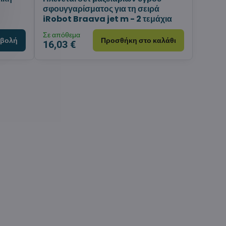
σφουγγαρίσματος για τη σειρά
iRobot Braava jet m - 2 τεμάχια
Σε απόθεμα
βολή
Προσθήκη στο καλάθι
16,03 €