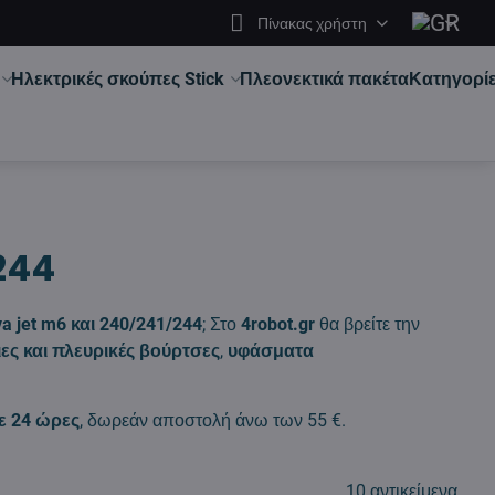
Πίνακας χρήστη
Ηλεκτρικές σκούπες Stick
Πλεονεκτικά πακέτα
Κατηγορί
244
a jet m6 και 240/241/244
; Στο
4robot.gr
θα βρείτε την
ιες και πλευρικές βούρτσες
,
υφάσματα
ε 24 ώρες
, δωρεάν αποστολή άνω των 55 €.
10
αντικείμενα