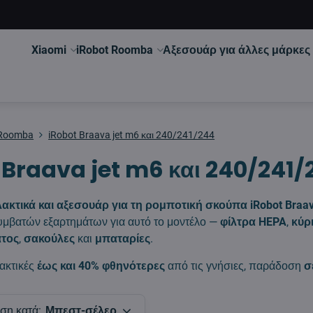
Xiaomi
iRobot Roomba
Αξεσουάρ για άλλες μάρκες
 Roomba
iRobot Braava jet m6 και 240/241/244
 Braava jet m6 και 240/241/
ακτικά και αξεσουάρ για τη ρομποτική σκούπα iRobot Braav
μβατών εξαρτημάτων για αυτό το μοντέλο —
φίλτρα HEPA
,
κύρ
τος
,
σακούλες
και
μπαταρίες
.
ακτικές
έως και 40% φθηνότερες
από τις γνήσιες, παράδοση
σ
ση κατά:
Μπεστ-σέλερ