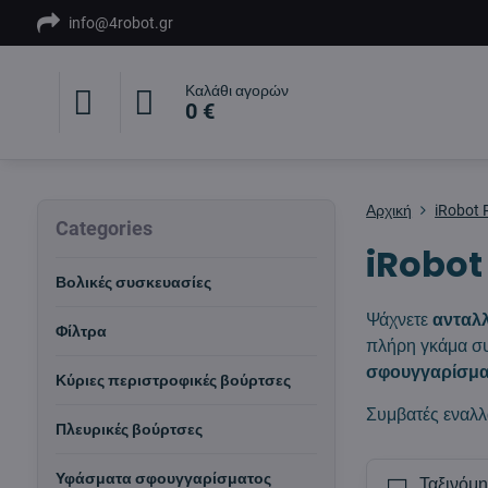
info@4robot.gr
Καλάθι αγορών
0 €
Αρχική
iRobot
Categories
iRobot
Βολικές συσκευασίες
Ψάχνετε
ανταλλ
Φίλτρα
πλήρη γκάμα συ
σφουγγαρίσμα
Κύριες περιστροφικές βούρτσες
Συμβατές εναλλ
Πλευρικές βούρτσες
Υφάσματα σφουγγαρίσματος
Ταξινόμη