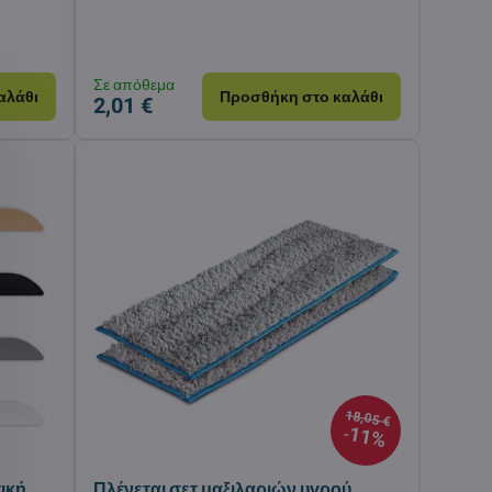
Σε απόθεμα
αλάθι
Προσθήκη στο καλάθι
2,01 €
18,05 €
11%
ική
Πλένεται σετ μαξιλαριών υγρού