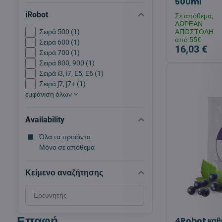
500ml
iRobot
Σε απόθεμα,
ΔΩΡΕΑΝ
Σειρά 500 (1)
ΑΠΟΣΤΟΛΗ
από 55€
Σειρά 600 (1)
16,03 €
Σειρά 700 (1)
Σειρά 800, 900 (1)
Σειρά i3, i7, E5, E6 (1)
Σειρά j7, j7+ (1)
εμφάνιση όλων
Availability
Όλα τα προϊόντα
Μόνο σε απόθεμα
Κείμενο αναζήτησης
Search
filter
results
Επαφή
4Robot καθα