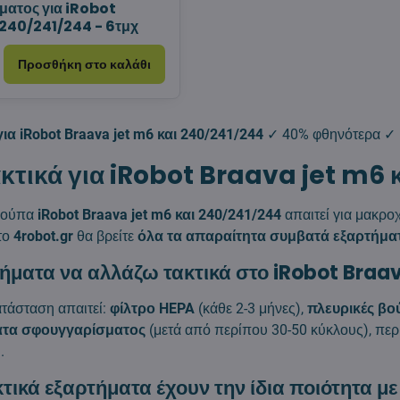
ματος για iRobot
240/241/244 - 6τμχ
Προσθήκη στο καλάθι
ια iRobot Braava jet m6 και 240/241/244
✓ 40% φθηνότερα ✓ Γ
κτικά για iRobot Braava jet m6 
κούπα
iRobot Braava jet m6 και 240/241/244
απαιτεί για μακρο
το
4robot.gr
θα βρείτε
όλα τα απαραίτητα συμβατά εξαρτήμα
τήματα να αλλάζω τακτικά στο iRobot Braa
ατάσταση απαιτεί:
φίλτρο HEPA
(κάθε 2-3 μήνες),
πλευρικές βο
τα σφουγγαρίσματος
(μετά από περίπου 30-50 κύκλους), πε
.
τικά εξαρτήματα έχουν την ίδια ποιότητα με