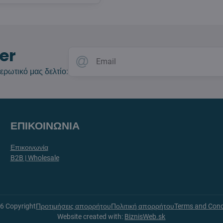
er
ερωτικό μας δελτίο:
ΕΠΙΚΟΙΝΩΝΙΑ
Επικοινωνία
B2B | Wholesale
26
Copyright
Προτιμήσεις απορρήτου
Πολιτική απορρήτου
Terms and Cond
Website created with:
BiznisWeb.sk