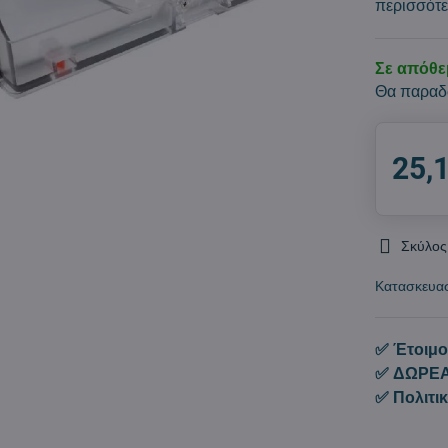
περισσότ
Σε απόθ
Θα παραδ
25,
Σκύλος
Κατασκευα
✅ Έτοιμο
✅ ΔΩΡΕΑ
✅ Πολιτι