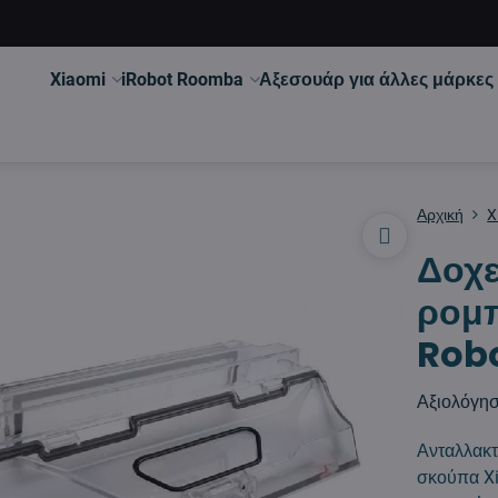
Xiaomi
iRobot Roomba
Αξεσουάρ για άλλες μάρκες
Αρχική
X
Δοχε
ρομπ
Rob
Αξιολόγη
Ανταλλακτ
σκούπα Xi