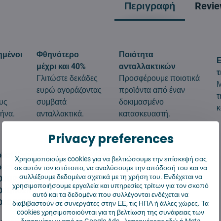
Περιγραφή
Revi
ημένοι
Φθηνότερο
Ποιότητα
Ε
μέχρι και 40%
ανταλλακτικών
τ
Γλιτώστε δεκάδες
Προσφέρουμε ποιοτικά
Μ
ευρώ αγοράζοντας
προϊόντα από έναν
τ
υς
συμβατά
δοκιμασμένο
κ
ήνα.
ανταλλακτικά.
κατασκευαστή.
Privacy preferences
obot Vacuum (Gen 1.Gen 2.Gen 1S Gen1)
Χρησιμοποιούμε cookies για να βελτιώσουμε την επίσκεψή σας
obot Vacuum (ΕΕ)
σε αυτόν τον ιστότοπο, να αναλύσουμε την απόδοσή του και να
συλλέξουμε δεδομένα σχετικά με τη χρήση του. Ενδέχεται να
SDJQR01RR
χρησιμοποιήσουμε εργαλεία και υπηρεσίες τρίτων για τον σκοπό
SDJQR02RR
αυτό και τα δεδομένα που συλλέγονται ενδέχεται να
SDJQR03RR
διαβιβαστούν σε συνεργάτες στην ΕΕ, τις ΗΠΑ ή άλλες χώρες. Τα
cookies χρησιμοποιούνται για τη βελτίωση της συνάφειας των