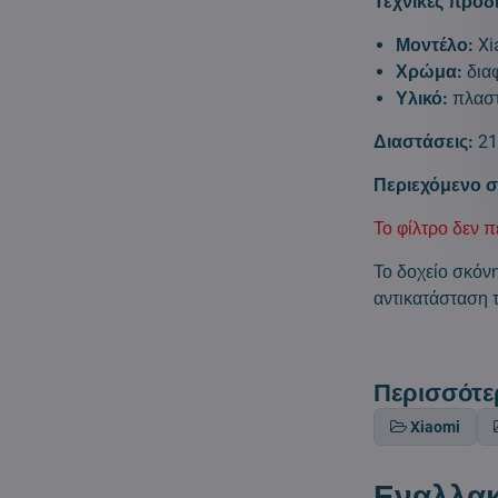
Τεχνικές προδ
Μοντέλο:
Xi
Χρώμα:
δια
Υλικό:
πλαστ
Διαστάσεις:
21
Περιεχόμενο σ
Το φίλτρο δεν π
Το δοχείο σκόν
αντικατάσταση 
Περισσότε
Xiaomi
Εναλλακ