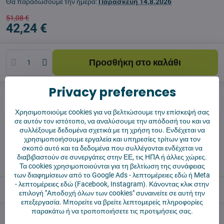
Θα παραδώσουμε την ημέρα:
Παρασκευή
14.8.2026
51,08 €
42,24 €
Προσθήκη στο καλάθι
Privacy preferences
Σκύλος φύλακας
Shippings
Χρησιμοποιούμε cookies για να βελτιώσουμε την επίσκεψή σας
Κατασκευαστής:
Vysajto.sk
σε αυτόν τον ιστότοπο, να αναλύσουμε την απόδοσή του και να
συλλέξουμε δεδομένα σχετικά με τη χρήση του. Ενδέχεται να
χρησιμοποιήσουμε εργαλεία και υπηρεσίες τρίτων για τον
✅ Έτοιμο για άμεση αποστολή
σκοπό αυτό και τα δεδομένα που συλλέγονται ενδέχεται να
✅ ΔΩΡΕΑΝ αποστολή πάνω από 55 €
διαβιβαστούν σε συνεργάτες στην ΕΕ, τις ΗΠΑ ή άλλες χώρες.
✅ Πολιτική επιστροφής 14 ημερών
Τα cookies χρησιμοποιούνται για τη βελτίωση της συνάφειας
των διαφημίσεων από το Google Ads -
λεπτομέρειες εδώ
ή Meta
-
λεπτομέρειες εδώ
(Facebook, Instagram). Κάνοντας κλικ στην
Περιγραφή
επιλογή "Αποδοχή όλων των cookies" συναινείτε σε αυτή την
επεξεργασία. Μπορείτε να βρείτε λεπτομερείς πληροφορίες
παρακάτω ή να τροποποιήσετε τις προτιμήσεις σας.
Reviews
0