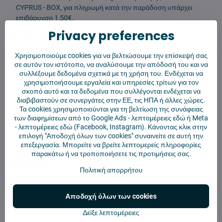
CYPRUS - BOX, για πληρωμή κατά την παράδοση υπάρχει
επιβάρυνση 1,50€.
Privacy preferences
*Οι τιμές περιλαμβάνουν ΦΠΑ
Επιλογές πληρωμής
Χρησιμοποιούμε cookies για να βελτιώσουμε την επίσκεψή σας
σε αυτόν τον ιστότοπο, να αναλύσουμε την απόδοσή του και να
Με τραπεζικό έμβασμα
(πληρωμή) στην CT: IBAN: SK16 7500
συλλέξουμε δεδομένα σχετικά με τη χρήση του. Ενδέχεται να
χρησιμοποιήσουμε εργαλεία και υπηρεσίες τρίτων για τον
0000 0040 2833 6911
σκοπό αυτό και τα δεδομένα που συλλέγονται ενδέχεται να
διαβιβαστούν σε συνεργάτες στην ΕΕ, τις ΗΠΑ ή άλλες χώρες.
Χρεωστική ή πιστωτική κάρτα
(VISA, Master Card, Maestro),
Τα cookies χρησιμοποιούνται για τη βελτίωση της συνάφειας
μέσω της πύλης πληρωμών Gpwebpay
των διαφημίσεων από το Google Ads -
λεπτομέρειες εδώ
ή Meta
-
λεπτομέρειες εδώ
(Facebook, Instagram). Κάνοντας κλικ στην
Με αντικαταβολή
, πληρωμή σε υποκατάστημα (υπηρεσία
επιλογή "Αποδοχή όλων των cookies" συναινείτε σε αυτή την
παράδοσης) ή courier, με μετρητά ή κάρτα.
επεξεργασία. Μπορείτε να βρείτε λεπτομερείς πληροφορίες
παρακάτω ή να τροποποιήσετε τις προτιμήσεις σας.
Επαφή
Πολιτική απορρήτου
info​@4robot​.gr
Αποδοχή όλων των cookies
Δείξε λεπτομέρειες