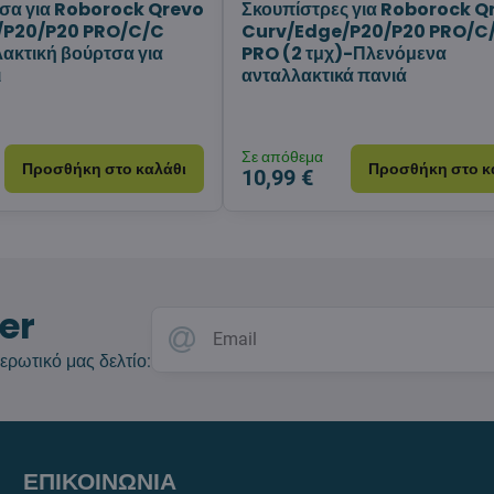
τσα για Roborock Qrevo
Σκουπίστρες για Roborock Q
/P20/P20 PRO/C/C
Curv/Edge/P20/P20 PRO/C
ακτική βούρτσα για
PRO (2 τμχ)-Πλενόμενα
ι
ανταλλακτικά πανιά
Σε απόθεμα
Προσθήκη στο καλάθι
Προσθήκη στο κ
10,99 €
er
ερωτικό μας δελτίο:
ΕΠΙΚΟΙΝΩΝΙΑ