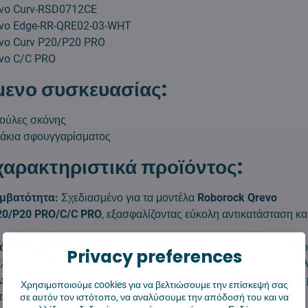
evo Curv-RSD0712CE
evo Edge-RR-QRE02-03-WHT
vo Curv P20/P20 PRO
evo C/C PRO
μενο συσκευασίας:
κούλες σκόνης
νάκια σφουγγαρίσματος
χαρακτηριστικά προϊόντος:
μβατότητα:
Σχεδιασμένο για τα μοντέλα
Roborock Qrevo
20/P20 PRO/C/C PRO
, εξασφαλίζοντας εύκολη αντικατάσταση κα
όδοση φιλτραρίσματος:
Οι σακούλες σκόνης παγιδεύουν απο
Privacy preferences
αλλεργιογόνα και τα λεπτά σωματίδια για ένα πιο υγιεινό περιβά
ρητικότητα:
Οι σακούλες μεγάλης χωρητικότητας επιτρέπουν
Χρησιμοποιούμε cookies για να βελτιώσουμε την επίσκεψή σας
την ανάγκη συχνής αντικατάστασης.
σε αυτόν τον ιστότοπο, να αναλύσουμε την απόδοσή του και να