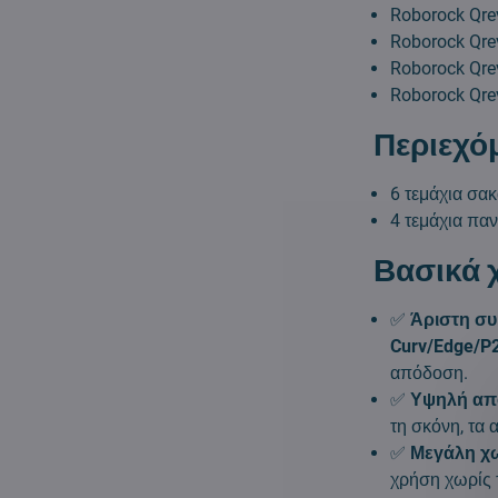
Roborock Qr
Roborock Qr
Roborock Qre
Roborock Qr
Περιεχό
6 τεμάχια σα
4 τεμάχια πα
Βασικά 
✅
Άριστη συ
Curv/Edge/P
απόδοση.
✅
Υψηλή απ
τη σκόνη, τα 
✅
Μεγάλη χω
χρήση χωρίς 