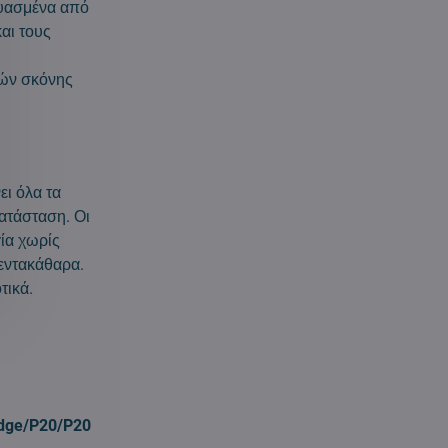
ευασμένα από
αι τους
λών σκόνης
ι όλα τα
κατάσταση. Οι
ία χωρίς
εντακάθαρα.
τικά.
dge/P20/P20