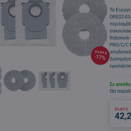
Το Ευεργε
QRE02-03
περιλαμβά
σακουλάκι
Roborock
PRO/C/C P
αποδοτικό
51,07 €
17%
Διατηρήστ
εγκατάστ
Σε απόθ
Θα παραδ
51,07 €
42,