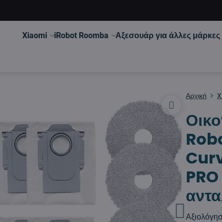
Xiaomi
iRobot Roomba
Αξεσουάρ για άλλες μάρκες
Αρχική
X
Οικο
Rob
Cur
PRO 
αντα
Αξιολόγη