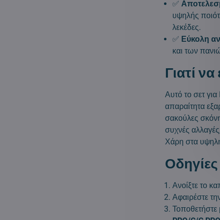
✅
Αποτελεσ
υψηλής ποιότ
λεκέδες.
✅
Εύκολη αν
και των πανι
Γιατί να
Αυτό το σετ γι
απαραίτητα εξα
σακούλες σκόνη
συχνές αλλαγές
Χάρη στα υψηλής
Οδηγίες
Ανοίξτε το κ
Αφαιρέστε τη
Τοποθετήστε 