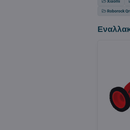
Xiaomi
Roborock Q
Εναλλακ