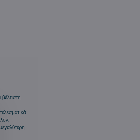
ι βέλτιστη
τελεσματικά
λλον.
 μεγαλύτερη