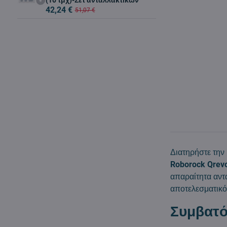
(10 τμχ)-Σετ ανταλλακτικών
42,24 €
51,07 €
Διατηρήστε την
Roborock Qrev
απαραίτητα αντα
αποτελεσματικό
Συμβατό