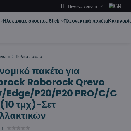
Πίνακας χρήστη
Ηλεκτρικές σκούπες Stick
Πλεονεκτικά πακέτα
Κατηγορί
iaomi
Βολικά πακέτα
νομικό πακέτο για
orock Roborock Qrevo
v/Edge/P20/P20 PRO/C/C
(10 τμχ)-Σετ
λλακτικών
ση