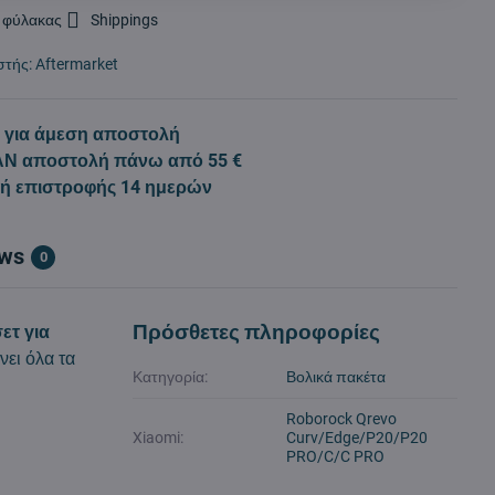
 φύλακας
Shippings
στής:
Aftermarket
 για άμεση αποστολή
Ν αποστολή πάνω από 55 €
κή επιστροφής 14 ημερών
ews
0
Πρόσθετες πληροφορίες
ετ για
νει όλα τα
Κατηγορία:
Βολικά πακέτα
Roborock Qrevo
Xiaomi:
Curv/Edge/P20/P20
PRO/C/C PRO