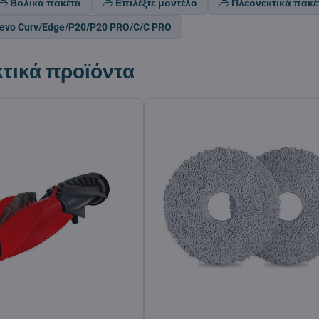
Βολικά πακέτα
Επιλέξτε μοντέλο
Πλεονεκτικά πακέ
revo Curv/Edge/P20/P20 PRO/C/C PRO
τικά προϊόντα