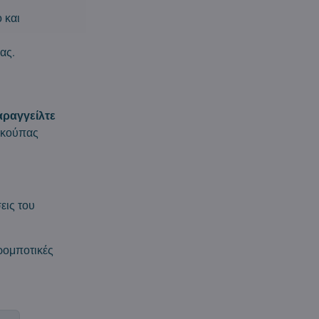
 και
ας.
ραγγείλτε
σκούπας
εις του
ρομποτικές