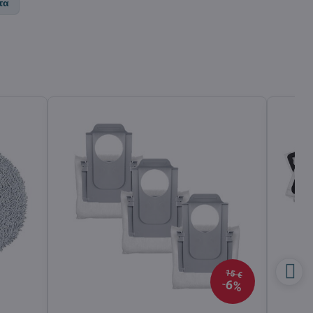
τα
15 €
6%