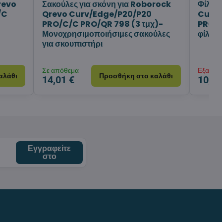
revo
Σακούλες για σκόνη για Roborock
Φίλτρ
/C
Qrevo Curv/Edge/P20/P20
Curv
PRO/C/C PRO/QR 798 (3 τμχ)-
PRO (
Μονοχρησιμοποιήσιμες σακούλες
φίλτρα
για σκουπιστήρι
Σε απόθεμα
Εξαντλ
αλάθι
Προσθήκη στο καλάθι
14,01 €
10,99
Εγγραφείτε
στο