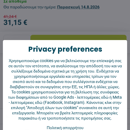
Σε απόθεμα
Θα παραδώσουμε την ημέρα:
Παρασκευή
14.8.2026
41,24 €
31,15 €
Προσθήκη στο καλάθι
Privacy preferences
Χρησιμοποιούμε cookies για να βελτιώσουμε την επίσκεψή σας
Σκύλος φύλακας
Shippings
σε αυτόν τον ιστότοπο, να αναλύσουμε την απόδοσή του και να
συλλέξουμε δεδομένα σχετικά με τη χρήση του. Ενδέχεται να
Κατασκευαστής:
Vysajto.sk
χρησιμοποιήσουμε εργαλεία και υπηρεσίες τρίτων για τον
σκοπό αυτό και τα δεδομένα που συλλέγονται ενδέχεται να
διαβιβαστούν σε συνεργάτες στην ΕΕ, τις ΗΠΑ ή άλλες χώρες.
✅ Έτοιμο για άμεση αποστολή
Τα cookies χρησιμοποιούνται για τη βελτίωση της συνάφειας
✅ ΔΩΡΕΑΝ αποστολή πάνω από 55 €
των διαφημίσεων από το Google Ads -
λεπτομέρειες εδώ
ή Meta
✅ Πολιτική επιστροφής 14 ημερών
-
λεπτομέρειες εδώ
(Facebook, Instagram). Κάνοντας κλικ στην
επιλογή "Αποδοχή όλων των cookies" συναινείτε σε αυτή την
επεξεργασία. Μπορείτε να βρείτε λεπτομερείς πληροφορίες
Περιγραφή
παρακάτω ή να τροποποιήσετε τις προτιμήσεις σας.
Πολιτική απορρήτου