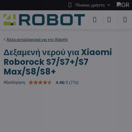
Πίνακας χρήστη
Άλλα ανταλλακτικά για την Xiaomi
Δεξαμενή νερού για Xiaomi
Roborock S7/S7+/S7
Max/S8/S8+
Αξιολόγηση
4.48
/
5
(
77
x)