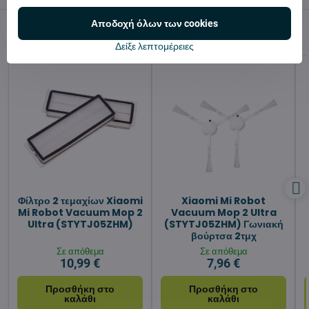
Αποδοχή όλων των cookies
Εναλλακτικά προϊόντα
Δείξε λεπτομέρειες
Φίλτρο 2 τεμαχίων Xiaomi
Xiaomi Mi Robot
Mi Robot Vacuum Mop 2
Vacuum Mop 2 Ultra
Ultra (STYTJ05ZHM)
(STYTJ05ZHM) Γωνιακή
βούρτσα 2τμχ
Σε απόθεμα
Σε απόθεμα
10,99 €
7,96 €
Προσθήκη στο
Προσθήκη στο
καλάθι
καλάθι