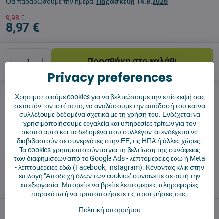
Θα παραδώσουμε την ημέρα:
Παρασκευή
14.8.2026
9,98 €
8,97 €
Προσθήκη στο καλάθι
Privacy preferences
Σκύλος φύλακας
Shippings
Χρησιμοποιούμε cookies για να βελτιώσουμε την επίσκεψή σας
σε αυτόν τον ιστότοπο, να αναλύσουμε την απόδοσή του και να
Κατασκευαστής:
Vysajto.sk
συλλέξουμε δεδομένα σχετικά με τη χρήση του. Ενδέχεται να
χρησιμοποιήσουμε εργαλεία και υπηρεσίες τρίτων για τον
σκοπό αυτό και τα δεδομένα που συλλέγονται ενδέχεται να
✅ Έτοιμο για άμεση αποστολή
διαβιβαστούν σε συνεργάτες στην ΕΕ, τις ΗΠΑ ή άλλες χώρες.
✅ ΔΩΡΕΑΝ αποστολή πάνω από 55 €
Τα cookies χρησιμοποιούνται για τη βελτίωση της συνάφειας
✅ Πολιτική επιστροφής 14 ημερών
των διαφημίσεων από το Google Ads -
λεπτομέρειες εδώ
ή Meta
-
λεπτομέρειες εδώ
(Facebook, Instagram). Κάνοντας κλικ στην
επιλογή "Αποδοχή όλων των cookies" συναινείτε σε αυτή την
Περιγραφή
επεξεργασία. Μπορείτε να βρείτε λεπτομερείς πληροφορίες
παρακάτω ή να τροποποιήσετε τις προτιμήσεις σας.
Πολιτική απορρήτου
Reviews
0