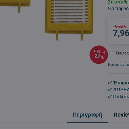
Σε απόθ
Θα παραδ
10,22 €
7,96
10,22 €
Σκύλος
22%
Κατασκευα
✅ Έτοιμο
✅ ΔΩΡΕΑ
✅ Πολιτι
Περιγραφή
Revi