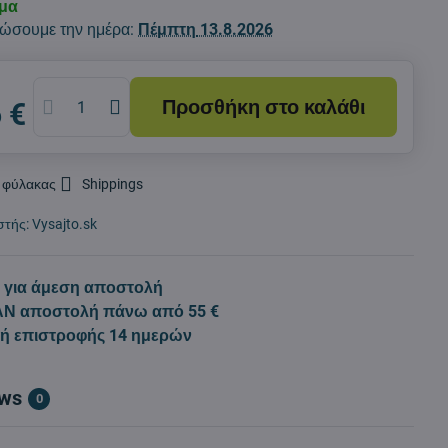
εμα
ώσουμε την ημέρα:
Πέμπτη
13.8.2026
Προσθήκη στο καλάθι
 €
 φύλακας
Shippings
στής:
Vysajto.sk
 για άμεση αποστολή
Ν αποστολή πάνω από 55 €
κή επιστροφής 14 ημερών
ews
0