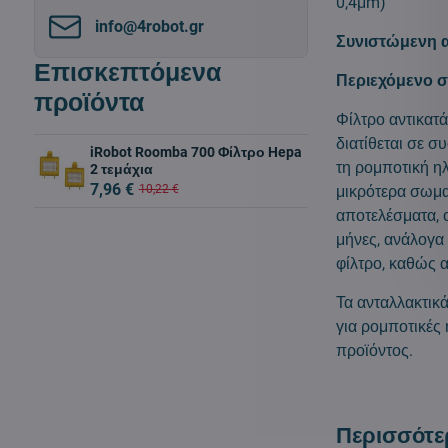
0,4μm)
info​@4robot​.gr
Συνιστώμενη 
Επισκεπτόμενα
Περιεχόμενο σ
προϊόντα
Φίλτρο αντικατ
διατίθεται σε σ
iRobot Roomba 700 Φίλτρο Hepa
τη ρομποτική η
2 τεμάχια
7,96 €
μικρότερα σωμα
10,22 €
αποτελέσματα, ο
μήνες, ανάλογα 
φίλτρο, καθώς 
Τα ανταλλακτικ
για ρομποτικές
προϊόντος.
Περισσότε