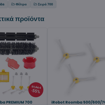
mba
Φίλτρα
Σειρά 700
τικά προϊόντα
51,66 €
55%
mba PREMIUM 700
iRobot Roomba 500/600/7