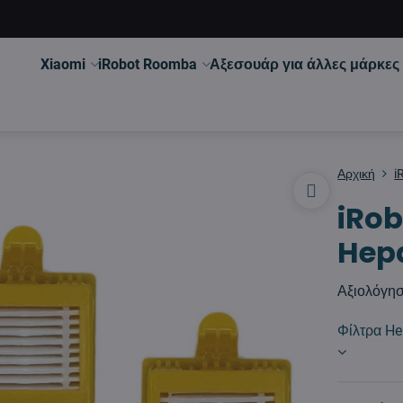
Xiaomi
iRobot Roomba
Αξεσουάρ για άλλες μάρκες
Αρχική
i
iRob
Hepa
Αξιολόγη
Φίλτρα He