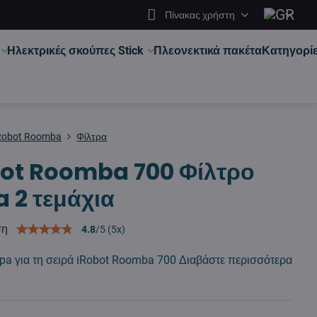
Πίνακας χρήστη
Ηλεκτρικές σκούπες Stick
Πλεονεκτικά πακέτα
Κατηγορί
Robot Roomba
Φίλτρα
ot Roomba 700 Φίλτρο
 2 τεμάχια
ση
4.8
/
5
(
5
x)
pa για τη σειρά iRobot Roomba 700
Διαβάστε περισσότερα