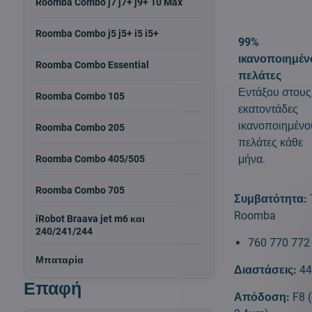
Roomba Combo j7 j7+ j9+ 10 Max
Roomba Combo j5 j5+ i5 i5+
99%
ικανοποιημέν
Roomba Combo Essential
πελάτες
Εντάξου στους
Roomba Combo 105
εκατοντάδες
ικανοποιημένο
Roomba Combo 205
πελάτες κάθε
μήνα.
Roomba Combo 405/505
Roomba Combo 705
Συμβατότητα:
Roomba
iRobot Braava jet m6 και
240/241/244
760 770 772
Μπαταρία
Διαστάσεις:
4
Επαφή
Απόδοση:
F8 (