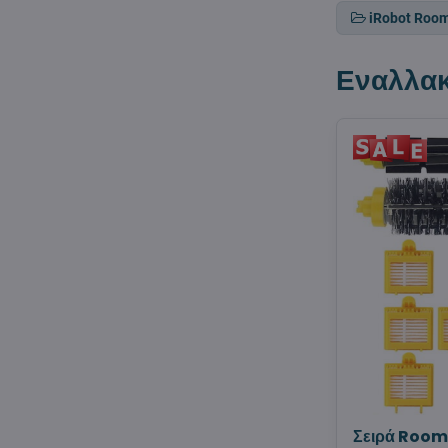
iRobot Roo
Εναλλακ
Σειρά Roo