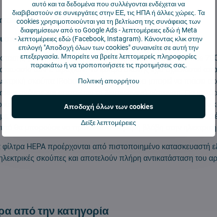
αυτό και τα δεδομένα που συλλέγονται ενδέχεται να
διαβιβαστούν σε συνεργάτες στην ΕΕ, τις ΗΠΑ ή άλλες χώρες. Τα
αντικατάσταση:
3 μήνες
cookies χρησιμοποιούνται για τη βελτίωση της συνάφειας των
διαφημίσεων από το Google Ads -
λεπτομέρειες εδώ
ή Meta
υσκευασίας:
2 τεμάχια
-
λεπτομέρειες εδώ
(Facebook, Instagram). Κάνοντας κλικ στην
επιλογή "Αποδοχή όλων των cookies" συναινείτε σε αυτή την
επεξεργασία. Μπορείτε να βρείτε λεπτομερείς πληροφορίες
άστασης για τη ρομποτική ηλεκτρική σκούπα iRobot Roomba 700
παρακάτω ή να τροποποιήσετε τις προτιμήσεις σας.
υσκευασία των 2 τεμαχίων. Το φίλτρο σκόνης έχει σχεδιαστεί απο
λεκτρική σκούπα iRobot Roomba. Το φίλτρο μπορεί να πιάσει ακ
Πολιτική απορρήτου
τίδια σκόνης και αποτρέπει τη δευτερογενή ρύπανση. Για καλύ
 κατασκευαστής συνιστά την αλλαγή του φίλτρου τουλάχιστον κά
Αποδοχή όλων των cookies
με την ένταση της χρήσης. Δεν συνιστάται να πλένετε ή να ξεπλέ
Δείξε λεπτομέρειες
αυτό θα μπορούσε να προκαλέσει σοβαρή βλάβη στην ηλεκτρικ
ά φίλτρα HEPA προέρχονται από πιστοποιημένο κατασκευαστή 
 ηλεκτρικές σκούπες και αποτελούν πλήρη αντικατάσταση του α
ρα από την κατηγορία