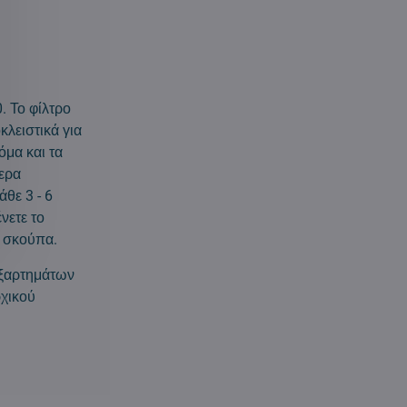
. Το φίλτρο
κλειστικά για
όμα και τα
τερα
θε 3 - 6
νετε το
ή σκούπα.
εξαρτημάτων
ρχικού