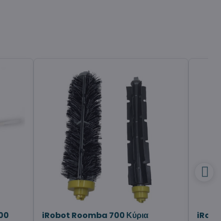
00
iRobot Roomba 700 Κύρια
iRobo