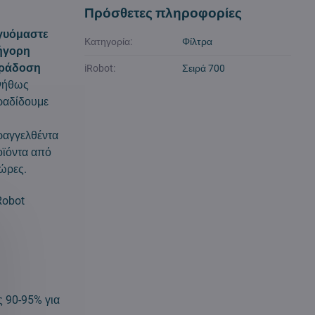
Πρόσθετες πληροφορίες
γυόμαστε
Κατηγορία:
Φίλτρα
ήγορη
ράδοση
iRobot:
Σειρά 700
νήθως
ραδίδουμε
ραγγελθέντα
ϊόντα από
ώρες.
Robot
 90-95% για