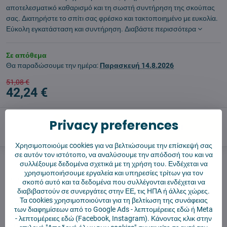
αποτελεσματικό καθαρισμό και τη σωστή συντήρηση της σκούπας
σας. Διατηρήστε το σπίτι σας φρέσκο και τακτοποιημένο με ευκολία.
Εύκολη εγκατάσταση και συντήρηση.
Διαβάστε περισσότερα
Σε απόθεμα
Θα παραδώσουμε την ημέρα:
Παρασκευή
14.8.2026
51,08 €
42,24 €
Privacy preferences
Προσθήκη στο καλάθι
Χρησιμοποιούμε cookies για να βελτιώσουμε την επίσκεψή σας
σε αυτόν τον ιστότοπο, να αναλύσουμε την απόδοσή του και να
Σκύλος φύλακας
Shippings
συλλέξουμε δεδομένα σχετικά με τη χρήση του. Ενδέχεται να
χρησιμοποιήσουμε εργαλεία και υπηρεσίες τρίτων για τον
Κατασκευαστής:
Aftermarket
σκοπό αυτό και τα δεδομένα που συλλέγονται ενδέχεται να
διαβιβαστούν σε συνεργάτες στην ΕΕ, τις ΗΠΑ ή άλλες χώρες.
Τα cookies χρησιμοποιούνται για τη βελτίωση της συνάφειας
✅ Έτοιμο για άμεση αποστολή
των διαφημίσεων από το Google Ads -
λεπτομέρειες εδώ
ή Meta
✅ ΔΩΡΕΑΝ αποστολή πάνω από 55 €
-
λεπτομέρειες εδώ
(Facebook, Instagram). Κάνοντας κλικ στην