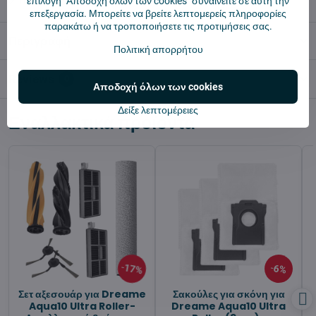
✅ Πολιτική επιστροφής 14 ημερών
επιλογή "Αποδοχή όλων των cookies" συναινείτε σε αυτή την
επεξεργασία. Μπορείτε να βρείτε λεπτομερείς πληροφορίες
παρακάτω ή να τροποποιήσετε τις προτιμήσεις σας.
Περιγραφή
Πολιτική απορρήτου
Reviews
0
Αποδοχή όλων των cookies
Δείξε λεπτομέρειες
Εναλλακτικά προϊόντα
17%
6%
Σετ αξεσουάρ για Dreame
Σακούλες για σκόνη για
Aqua10 Ultra Roller-
Dreame Aqua10 Ultra