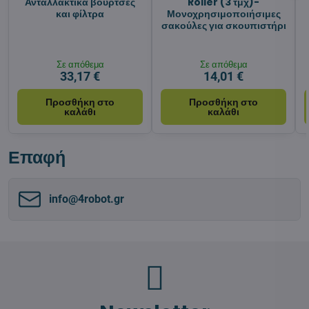
Ανταλλακτικά βούρτσες
Roller (3 τμχ)-
και φίλτρα
Μονοχρησιμοποιήσιμες
σακούλες για σκουπιστήρι
Σε απόθεμα
Σε απόθεμα
33,17 €
14,01 €
Προσθήκη στο
Προσθήκη στο
καλάθι
καλάθι
Επαφή
info​@4robot​.gr