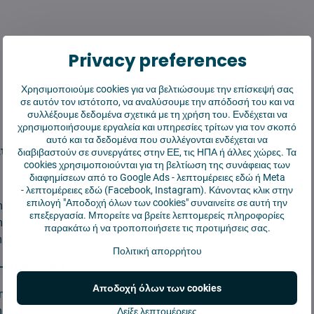
Privacy preferences
Χρησιμοποιούμε cookies για να βελτιώσουμε την επίσκεψή σας
σε αυτόν τον ιστότοπο, να αναλύσουμε την απόδοσή του και να
συλλέξουμε δεδομένα σχετικά με τη χρήση του. Ενδέχεται να
χρησιμοποιήσουμε εργαλεία και υπηρεσίες τρίτων για τον σκοπό
αυτό και τα δεδομένα που συλλέγονται ενδέχεται να
λτρου:
διαβιβαστούν σε συνεργάτες στην ΕΕ, τις ΗΠΑ ή άλλες χώρες. Τα
cookies χρησιμοποιούνται για τη βελτίωση της συνάφειας των
διαφημίσεων από το Google Ads -
λεπτομέρειες εδώ
ή Meta
-
λεπτομέρειες εδώ
(Facebook, Instagram). Κάνοντας κλικ στην
επιλογή "Αποδοχή όλων των cookies" συναινείτε σε αυτή την
 mm
επεξεργασία. Μπορείτε να βρείτε λεπτομερείς πληροφορίες
 mm
παρακάτω ή να τροποποιήσετε τις προτιμήσεις σας.
m
Πολιτική απορρήτου
- στρογγυλό
Αποδοχή όλων των cookies
0 mm / 155mm
m
Δείξε λεπτομέρειες