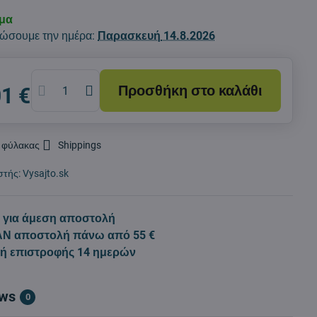
εμα
ώσουμε την ημέρα:
Παρασκευή
14.8.2026
Προσθήκη στο καλάθι
01 €
 φύλακας
Shippings
στής:
Vysajto.sk
 για άμεση αποστολή
Ν αποστολή πάνω από 55 €
κή επιστροφής 14 ημερών
ews
0