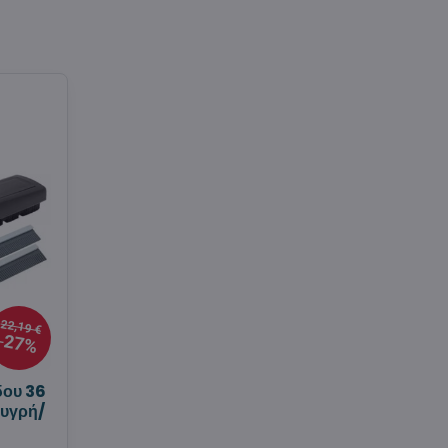
22,19 €
27%
δου 36
 υγρή/