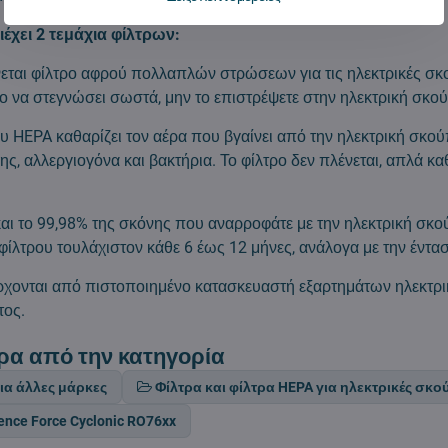
έχει 2 τεμάχια φίλτρων:
εται φίλτρο αφρού πολλαπλών στρώσεων για τις ηλεκτρικές σκ
ρο να στεγνώσει σωστά, μην το επιστρέψετε στην ηλεκτρική σκο
ου HEPA καθαρίζει τον αέρα που βγαίνει από την ηλεκτρική σκο
ς, αλλεργιογόνα και βακτήρια. Το φίλτρο δεν πλένεται, απλά κ
και το 99,98% της σκόνης που αναρροφάτε με την ηλεκτρική σκο
φίλτρου τουλάχιστον κάθε 6 έως 12 μήνες, ανάλογα με την έντα
ρχονται από πιστοποιημένο κατασκευαστή εξαρτημάτων ηλεκτρ
τος.
ρα από την κατηγορία
ια άλλες μάρκες
Φίλτρα και φίλτρα HEPA για ηλεκτρικές σκο
ence Force Cyclonic RO76xx