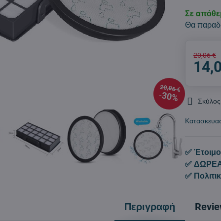
Σε απόθ
Θα παραδ
20,06 €
14,
20,06 €
30%
Σκύλος
Κατασκευα
✅ Έτοιμο
✅ ΔΩΡΕΑ
✅ Πολιτι
Περιγραφή
Revi