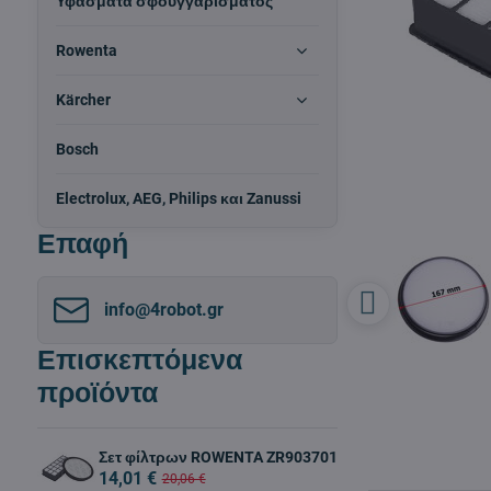
Υφάσματα σφουγγαρίσματος
Rowenta
Kärcher
Bosch
Electrolux, AEG, Philips και Zanussi
Επαφή
info​@4robot​.gr
Επισκεπτόμενα
προϊόντα
Σετ φίλτρων ROWENTA ZR903701
14,01 €
20,06 €