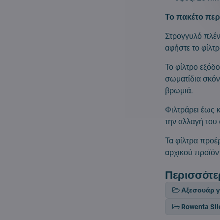
Το πακέτο περι
Στρογγυλό πλέν
αφήστε το φίλτ
Το φίλτρο εξόδ
σωματίδια σκόνη
βρωμιά.
Φιλτράρει έως 
την αλλαγή του 
Τα φίλτρα προέ
αρχικού προϊόν
Περισσότε
Αξεσουάρ γ
Rowenta Sil