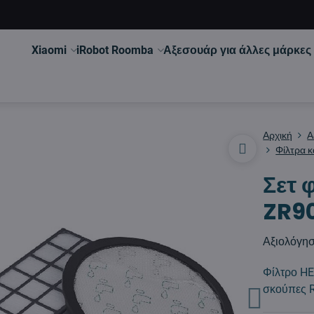
Xiaomi
iRobot Roomba
Αξεσουάρ για άλλες μάρκες
Αρχική
Α
Φίλτρα κ
Σετ
ZR9
Αξιολόγη
Φίλτρο HE
σκούπες 