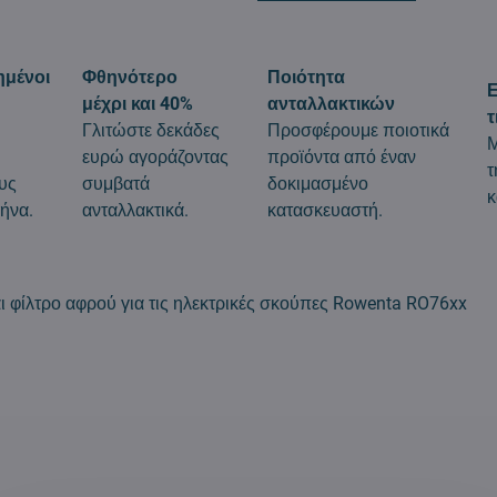
ημένοι
Φθηνότερο
Ποιότητα
Ε
μέχρι και 40%
ανταλλακτικών
τ
Γλιτώστε δεκάδες
Προσφέρουμε ποιοτικά
Μ
ευρώ αγοράζοντας
προϊόντα από έναν
τ
υς
συμβατά
δοκιμασμένο
κ
ήνα.
ανταλλακτικά.
κατασκευαστή.
ι φίλτρο αφρού για τις ηλεκτρικές σκούπες Rowenta RO76xx