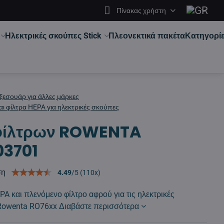
Πίνακας χρήστη
Ηλεκτρικές σκούπες Stick
Πλεονεκτικά πακέτα
Κατηγορί
ξεσουάρ για άλλες μάρκες
αι φίλτρα HEPA για ηλεκτρικές σκούπες
 φίλτρων ROWENTA
03701
ση
4.49
/
5
(
110
x)
PA και πλενόμενο φίλτρο αφρού για τις ηλεκτρικές
Rowenta RO76xx
Διαβάστε περισσότερα