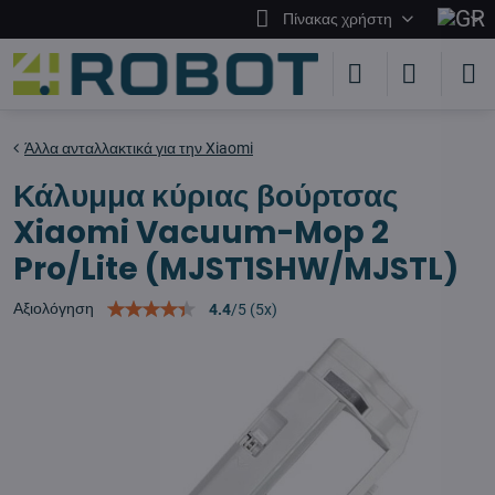
Πίνακας χρήστη
Άλλα ανταλλακτικά για την Xiaomi
Κάλυμμα κύριας βούρτσας
Xiaomi Vacuum-Mop 2
Pro/Lite (MJST1SHW/MJSTL)
Αξιολόγηση
4.4
/
5
(
5
x)