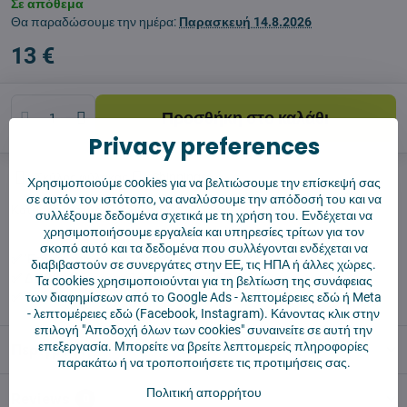
Σε απόθεμα
Θα παραδώσουμε την ημέρα:
Παρασκευή
14.8.2026
13 €
Προσθήκη στο καλάθι
Privacy preferences
Σκύλος φύλακας
Shippings
Χρησιμοποιούμε cookies για να βελτιώσουμε την επίσκεψή σας
σε αυτόν τον ιστότοπο, να αναλύσουμε την απόδοσή του και να
Κατασκευαστής:
Vysajto.sk
συλλέξουμε δεδομένα σχετικά με τη χρήση του. Ενδέχεται να
χρησιμοποιήσουμε εργαλεία και υπηρεσίες τρίτων για τον
σκοπό αυτό και τα δεδομένα που συλλέγονται ενδέχεται να
✅ Έτοιμο για άμεση αποστολή
διαβιβαστούν σε συνεργάτες στην ΕΕ, τις ΗΠΑ ή άλλες χώρες.
✅ ΔΩΡΕΑΝ αποστολή πάνω από 55 €
Τα cookies χρησιμοποιούνται για τη βελτίωση της συνάφειας
των διαφημίσεων από το Google Ads -
λεπτομέρειες εδώ
ή Meta
✅ Πολιτική επιστροφής 14 ημερών
-
λεπτομέρειες εδώ
(Facebook, Instagram). Κάνοντας κλικ στην
επιλογή "Αποδοχή όλων των cookies" συναινείτε σε αυτή την
επεξεργασία. Μπορείτε να βρείτε λεπτομερείς πληροφορίες
Περιγραφή
παρακάτω ή να τροποποιήσετε τις προτιμήσεις σας.
Πολιτική απορρήτου
Reviews
0