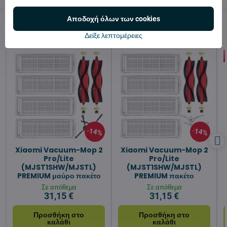
Αποδοχή όλων των cookies
Εναλλακτικά προϊόντα
Δείξε λεπτομέρειες
14%
14%
Xiaomi Vacuum-Mop 2
Xiaomi Vacuum-Mop 2
Pro/Lite
Pro/Lite
(MJST1SHW/MJSTL)
(MJST1SHW/MJSTL)
PREMIUM μαύρο πακέτο
PREMIUM πακέτο
Σε απόθεμα
Σε απόθεμα
31,15 €
31,15 €
Προσθήκη στο
Προσθήκη στο
καλάθι
καλάθι