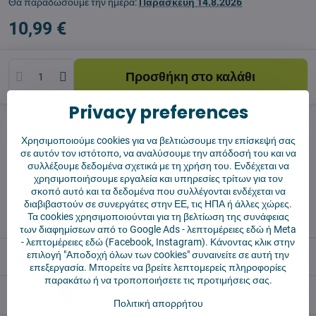
Θα παραδώσουμε την ημέρα:
Παρασκευή
14.8.2026
10,99 €
Προσθήκη στο καλάθι
Privacy preferences
Σκύλος φύλακας
Shippings
Χρησιμοποιούμε cookies για να βελτιώσουμε την επίσκεψή σας
Κατασκευαστής:
Vysajto.sk
σε αυτόν τον ιστότοπο, να αναλύσουμε την απόδοσή του και να
συλλέξουμε δεδομένα σχετικά με τη χρήση του. Ενδέχεται να
χρησιμοποιήσουμε εργαλεία και υπηρεσίες τρίτων για τον
✅ Έτοιμο για άμεση αποστολή
σκοπό αυτό και τα δεδομένα που συλλέγονται ενδέχεται να
✅ ΔΩΡΕΑΝ αποστολή πάνω από 55 €
διαβιβαστούν σε συνεργάτες στην ΕΕ, τις ΗΠΑ ή άλλες χώρες.
✅ Πολιτική επιστροφής 14 ημερών
Τα cookies χρησιμοποιούνται για τη βελτίωση της συνάφειας
των διαφημίσεων από το Google Ads -
λεπτομέρειες εδώ
ή Meta
-
λεπτομέρειες εδώ
(Facebook, Instagram). Κάνοντας κλικ στην
επιλογή "Αποδοχή όλων των cookies" συναινείτε σε αυτή την
Περιγραφή
επεξεργασία. Μπορείτε να βρείτε λεπτομερείς πληροφορίες
παρακάτω ή να τροποποιήσετε τις προτιμήσεις σας.
Reviews
0
Πολιτική απορρήτου