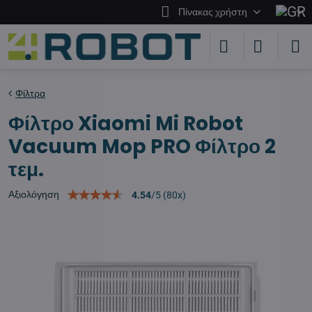
Πίνακας χρήστη
Φίλτρα
Φίλτρο Xiaomi Mi Robot
Vacuum Mop PRO Φίλτρο 2
τεμ.
Αξιολόγηση
4.54
/
5
(
80
x)