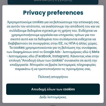
Privacy preferences
Χρησιμοποιούμε cookies για να βελτιώσουμε την επίσκεψή σας
σε αυτόν τον ιστότοπο, να αναλύσουμε την απόδοσή του και να
συλλέξουμε δεδομένα σχετικά με τη χρήση του. Ενδέχεται να
χρησιμοποιήσουμε εργαλεία και υπηρεσίες τρίτων για τον
σκοπό αυτό και τα δεδομένα που συλλέγονται ενδέχεται να
διαβιβαστούν σε συνεργάτες στην ΕΕ, τις ΗΠΑ ή άλλες χώρες.
Τα cookies χρησιμοποιούνται για τη βελτίωση της συνάφειας
των διαφημίσεων από το Google Ads -
λεπτομέρειες εδώ
ή Meta
-
λεπτομέρειες εδώ
(Facebook, Instagram). Κάνοντας κλικ στην
Χρησιμοποιούμε την
Retino
επιλογή "Αποδοχή όλων των cookies" συναινείτε σε αυτή την
επεξεργασία. Μπορείτε να βρείτε λεπτομερείς πληροφορίες
Επαφή
παρακάτω ή να τροποποιήσετε τις προτιμήσεις σας.
Πολιτική απορρήτου
info​@4robot​.gr
Αποδοχή όλων των cookies
Δείξε λεπτομέρειες