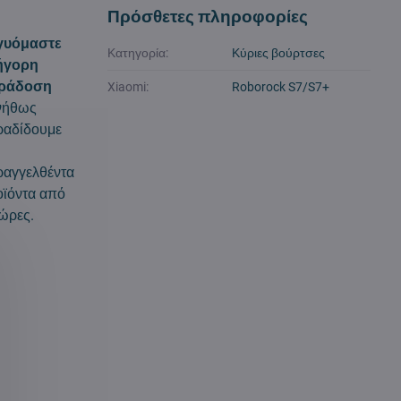
Πρόσθετες πληροφορίες
γυόμαστε
Κατηγορία:
Κύριες βούρτσες
ήγορη
ράδοση
Xiaomi:
Roborock S7/S7+
νήθως
ραδίδουμε
ραγγελθέντα
ϊόντα από
ώρες.