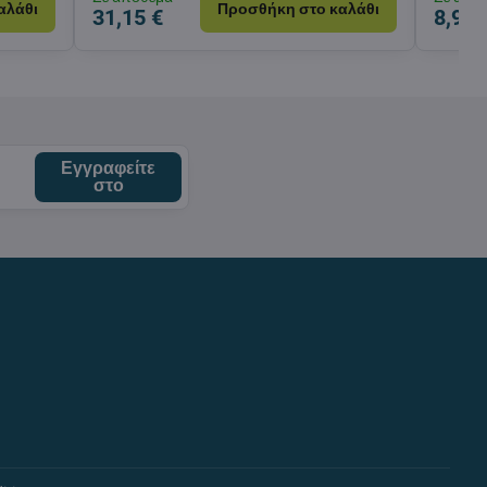
αλάθι
Προσθήκη στο καλάθι
31,15 €
8,97 
Εγγραφείτε
στο