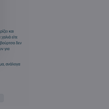
ίζει και
 χαλιά είτε
α βούρτσα δεν
ων για
μα, ανάλογα
ς