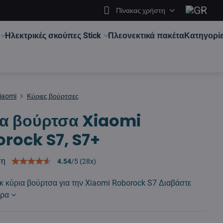
Πίνακας χρήστη
Ηλεκτρικές σκούπες Stick
Πλεονεκτικά πακέτα
Κατηγορί
iaomi
Κύριες βούρτσες
α βούρτσα Xiaomi
rock S7, S7+
ση
4.54
/
5
(
28
x)
 κύρια βούρτσα για την Xiaomi Roborock S7
Διαβάστε
ερα