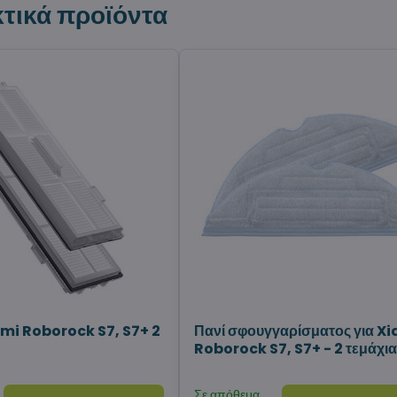
τικά προϊόντα
mi Roborock S7, S7+ 2
Πανί σφουγγαρίσματος για X
Roborock S7, S7+ - 2 τεμάχι
Σε απόθεμα