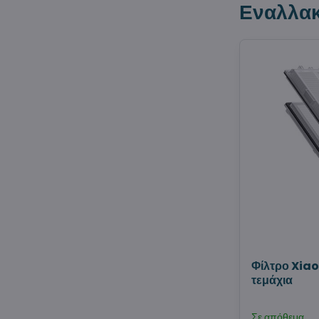
Εναλλακ
Φίλτρο Xiao
τεμάχια
Σε απόθεμα