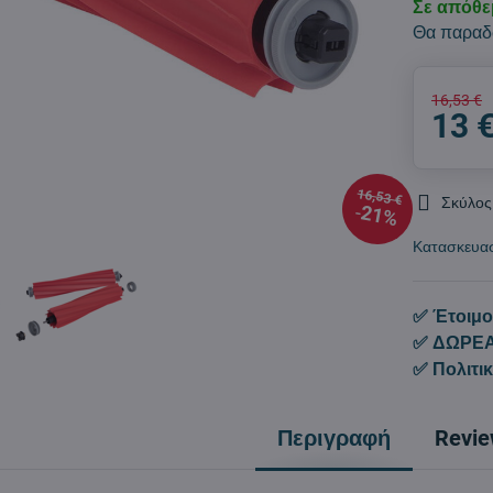
Σε απόθ
Θα παραδ
16,53 €
13 
16,53 €
Σκύλος
21%
Κατασκευα
✅ Έτοιμο
✅ ΔΩΡΕΑ
✅ Πολιτι
Περιγραφή
Revi