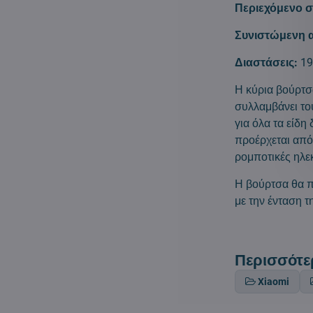
Περιεχόμενο σ
Συνιστώμενη 
Διαστάσεις:
1
Η κύρια βούρτσ
συλλαμβάνει του
για όλα τα είδη
προέρχεται από
ρομποτικές ηλε
Η βούρτσα θα π
με την ένταση τ
Περισσότε
Xiaomi