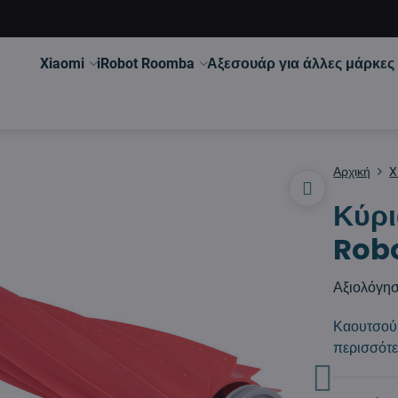
Xiaomi
iRobot Roomba
Αξεσουάρ για άλλες μάρκες
Αρχική
X
Κύρι
Robo
Αξιολόγη
Καουτσούκ
περισσότ