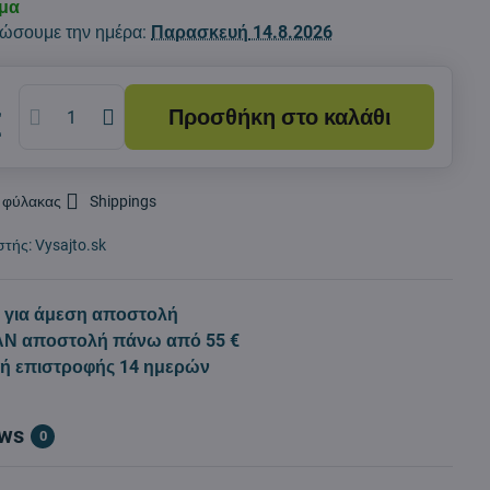
εμα
ώσουμε την ημέρα:
Παρασκευή
14.8.2026
Προσθήκη στο καλάθι
€
 φύλακας
Shippings
στής:
Vysajto.sk
 για άμεση αποστολή
Ν αποστολή πάνω από 55 €
κή επιστροφής 14 ημερών
ews
0