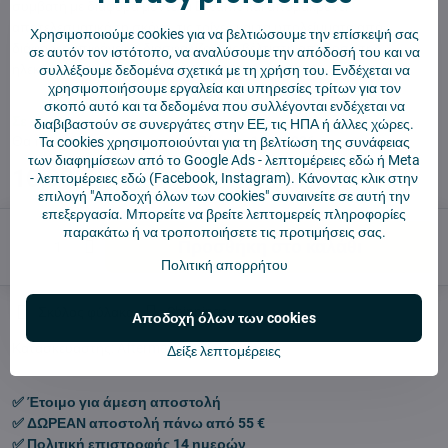
συμβατή με διάφορα μοντέλα Dreame και απομακρύνει
αποτελεσματικά τη σκόνη, τις τρίχες και τα υπολείμματα από
Χρησιμοποιούμε cookies για να βελτιώσουμε την επίσκεψή σας
διάφορες επιφάνειες, διασφαλίζοντας βέλτιστη απόδοση της
σε αυτόν τον ιστότοπο, να αναλύσουμε την απόδοσή του και να
ηλεκτρικής σκούπας.
Διαβάστε περισσότερα
συλλέξουμε δεδομένα σχετικά με τη χρήση του. Ενδέχεται να
χρησιμοποιήσουμε εργαλεία και υπηρεσίες τρίτων για τον
σκοπό αυτό και τα δεδομένα που συλλέγονται ενδέχεται να
Σε απόθεμα
διαβιβαστούν σε συνεργάτες στην ΕΕ, τις ΗΠΑ ή άλλες χώρες.
Θα παραδώσουμε την ημέρα:
Πέμπτη
13.8.2026
Τα cookies χρησιμοποιούνται για τη βελτίωση της συνάφειας
των διαφημίσεων από το Google Ads -
λεπτομέρειες εδώ
ή Meta
10,99 €
-
λεπτομέρειες εδώ
(Facebook, Instagram). Κάνοντας κλικ στην
επιλογή "Αποδοχή όλων των cookies" συναινείτε σε αυτή την
επεξεργασία. Μπορείτε να βρείτε λεπτομερείς πληροφορίες
παρακάτω ή να τροποποιήσετε τις προτιμήσεις σας.
Προσθήκη στο καλάθι
Πολιτική απορρήτου
Σκύλος φύλακας
Shippings
Αποδοχή όλων των cookies
Κατασκευαστής:
Aftermarket
Δείξε λεπτομέρειες
✅ Έτοιμο για άμεση αποστολή
✅ ΔΩΡΕΑΝ αποστολή πάνω από 55 €
✅ Πολιτική επιστροφής 14 ημερών