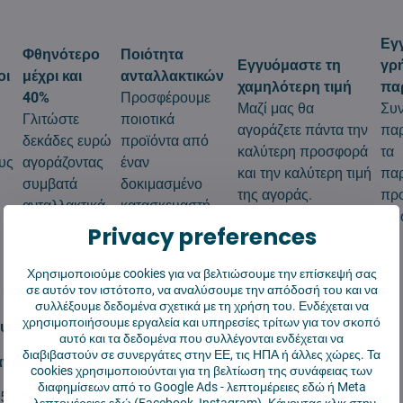
Εγ
Φθηνότερο
Ποιότητα
Εγγυόμαστε τη
γρ
οι
μέχρι και
ανταλλακτικών
χαμηλότερη τιμή
πα
40%
Προσφέρουμε
Μαζί μας θα
Συ
Γλιτώστε
ποιοτικά
αγοράζετε πάντα την
πα
δεκάδες ευρώ
προϊόντα από
καλύτερη προσφορά
τα
υς
αγοράζοντας
έναν
και την καλύτερη τιμή
πα
συμβατά
δοκιμασμένο
της αγοράς.
προ
ανταλλακτικά.
κατασκευαστή.
72 
Privacy preferences
Χρησιμοποιούμε cookies για να βελτιώσουμε την επίσκεψή σας
σε αυτόν τον ιστότοπο, να αναλύσουμε την απόδοσή του και να
Pro Ultra
συλλέξουμε δεδομένα σχετικά με τη χρήση του. Ενδέχεται να
χρησιμοποιήσουμε εργαλεία και υπηρεσίες τρίτων για τον σκοπό
υσκευασίας:
1 τεμ
αυτό και τα δεδομένα που συλλέγονται ενδέχεται να
διαβιβαστούν σε συνεργάτες στην ΕΕ, τις ΗΠΑ ή άλλες χώρες. Τα
αντικατάσταση:
3 μήνες
cookies χρησιμοποιούνται για τη βελτίωση της συνάφειας των
διαφημίσεων από το Google Ads -
λεπτομέρειες εδώ
ή Meta
95mm*35mm
-
λεπτομέρειες εδώ
(Facebook, Instagram). Κάνοντας κλικ στην