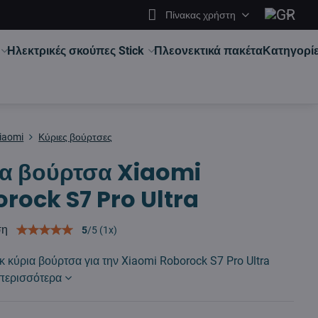
Πίνακας χρήστη
Ηλεκτρικές σκούπες Stick
Πλεονεκτικά πακέτα
Κατηγορί
iaomi
Κύριες βούρτσες
α βούρτσα Xiaomi
rock S7 Pro Ultra
ση
5
/
5
(
1
x)
 κύρια βούρτσα για την Xiaomi Roborock S7 Pro Ultra
περισσότερα