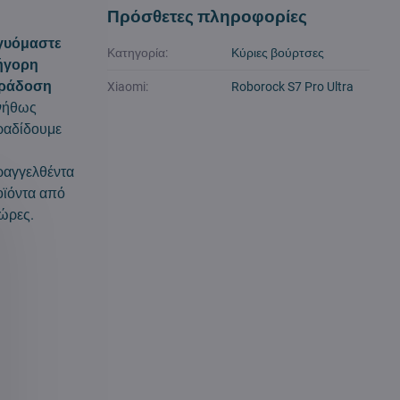
Πρόσθετες πληροφορίες
γυόμαστε
Κατηγορία:
Κύριες βούρτσες
ήγορη
ράδοση
Xiaomi:
Roborock S7 Pro Ultra
νήθως
ραδίδουμε
ραγγελθέντα
ϊόντα από
ώρες.