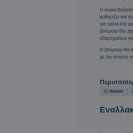
Η κύρια βούρτσ
καθαρίζει και σ
για χαλιά είτε 
βούρτσα δεν πρ
εξαρτημάτων γι
Η βούρτσα θα π
με την ένταση τ
Περισσότε
Xiaomi
Εναλλακ