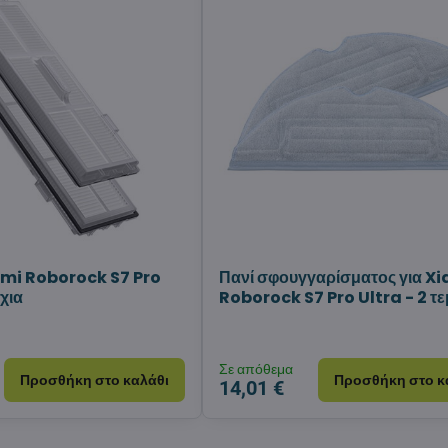
omi Roborock S7 Pro
Πανί σφουγγαρίσματος για X
χια
Roborock S7 Pro Ultra - 2 τε
Σε απόθεμα
Προσθήκη στο καλάθι
Προσθήκη στο κ
14,01 €