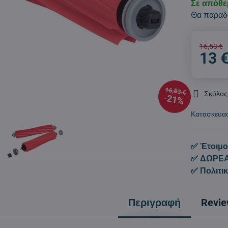
Σε απόθ
Θα παραδ
16,53 €
13 
16,53 €
Σκύλος
21%
Κατασκευα
✅ Έτοιμο
✅ ΔΩΡΕΑ
✅ Πολιτι
Περιγραφή
Revi