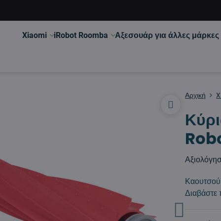
Xiaomi
iRobot Roomba
Αξεσουάρ για άλλες μάρκες
Αρχική
X
Κύρι
Robo
Αξιολόγη
Καουτσούκ
Διαβάστε 