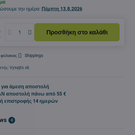
εμα
ώσουμε την ημέρα:
Πέμπτη
13.8.2026
Προσθήκη στο καλάθι
€
 φύλακας
Shippings
στής:
Vysajto.sk
 για άμεση αποστολή
Ν αποστολή πάνω από 55 €
κή επιστροφής 14 ημερών
ews
0