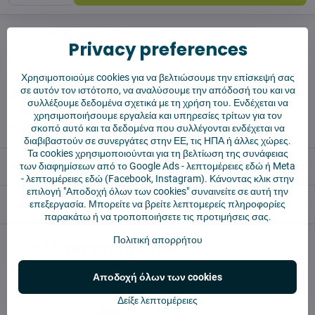
Σκύλος φύλακας
Shippings
Privacy preferences
Κατασκευαστής:
Vysajto.sk
Χρησιμοποιούμε cookies για να βελτιώσουμε την επίσκεψή σας
σε αυτόν τον ιστότοπο, να αναλύσουμε την απόδοσή του και να
✅ Έτοιμο για άμεση αποστολή
συλλέξουμε δεδομένα σχετικά με τη χρήση του. Ενδέχεται να
✅ ΔΩΡΕΑΝ αποστολή πάνω από 55 €
χρησιμοποιήσουμε εργαλεία και υπηρεσίες τρίτων για τον
✅ Πολιτική επιστροφής 14 ημερών
σκοπό αυτό και τα δεδομένα που συλλέγονται ενδέχεται να
διαβιβαστούν σε συνεργάτες στην ΕΕ, τις ΗΠΑ ή άλλες χώρες.
Τα cookies χρησιμοποιούνται για τη βελτίωση της συνάφειας
Περιγραφή
των διαφημίσεων από το Google Ads -
λεπτομέρειες εδώ
ή Meta
-
λεπτομέρειες εδώ
(Facebook, Instagram). Κάνοντας κλικ στην
επιλογή "Αποδοχή όλων των cookies" συναινείτε σε αυτή την
Reviews
επεξεργασία. Μπορείτε να βρείτε λεπτομερείς πληροφορίες
0
παρακάτω ή να τροποποιήσετε τις προτιμήσεις σας.
Πολιτική απορρήτου
Εναλλακτικά προϊόντα
Αποδοχή όλων των cookies
Δείξε λεπτομέρειες