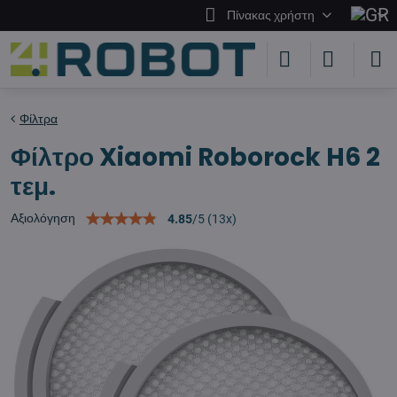
Πίνακας χρήστη
Φίλτρα
Φίλτρο Xiaomi Roborock H6 2
τεμ.
Αξιολόγηση
4.85
/
5
(
13
x)