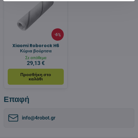
6%
Xiaomi Roborock H6
Κύρια βούρτσα
Σε απόθεμα
29,13 €
Προσθήκη στο
καλάθι
Επαφή
info​@4robot​.gr